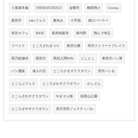
り菜屋本舗
THEMATCH2022
金曜市
梅雨明け
Creema
新所沢
nikoフェス
夏休み
小手指
南口パーラー
所沢カフェ
BASE
厨房前販売
南与野
翔んで埼玉
リベイク
ところざわまつり
航空公園
所沢ストリートプレイス
西乃処珈琲
西所沢
西武入間PePe
にしとこ
東所沢パン屋
パン通販
成人の日
ところさをサクラタウン
所沢パンを
とこらぶフェス
ところさわサクラタウン
かしどん
とこらざわサクラタウン
やまそら祭
稲荷山公園
ところざやサクラタウン
所沢市民フェスティバル