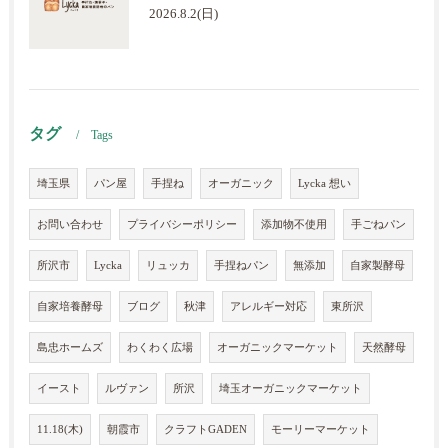
2026.8.2(日)
タグ
Tags
埼玉県
パン屋
手捏ね
オーガニック
Lycka 想い
お問い合わせ
プライバシーポリシー
添加物不使用
手ごねパン
所沢市
Lycka
リュッカ
手捏ねパン
無添加
自家製酵母
自家培養酵母
ブログ
秋津
アレルギー対応
東所沢
島忠ホームズ
わくわく広場
オーガニックマーケット
天然酵母
イースト
ルヴァン
所沢
埼玉オーガニックマーケット
11.18(木)
朝霞市
クラフトGADEN
モーリーマーケット