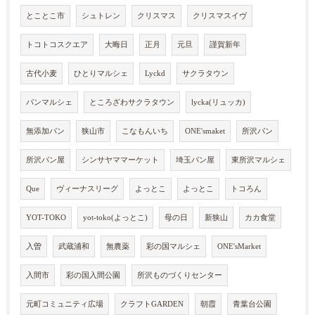
とことこ市
シュトレン
クリスマス
クリスマスイヴ
トコトコスクエア
大晦日
正月
元旦
謹賀新年
古代小麦
ひとりマルシェ
Lyckd
サクラタウン
パンマルシェ
ところざわサクラタウン
lycka(リュッカ)
無添加パン
狭山市
こなもんいち
ONE'smaket
所沢パン
所沢パン屋
シンサヤママーケット
埼玉パン屋
東所沢マルシェ
Que
ヴィーナスリーグ
よっとこ
よっとこ
トコろん
YOT-TOKO
yot-toko(よっとこ)
母の日
新狭山
カカ食堂
入曽
武蔵浦和
無農薬
彩の国マルシェ
ONE'sMarket
入間市
彩の国入間公園
所沢ものづくりセンター
元町コミュニティ広場
クラフトGARDEN
朝霞
青葉台公園