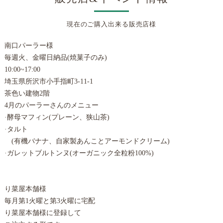
現在のご購入出来る販売店様
南口パーラー様
毎週火、金曜日納品(焼菓子のみ)
10:00~17:00
埼玉県所沢市小手指町3-11-1
茶色い建物2階
4月のパーラーさんのメニュー
·酵母マフィン(プレーン、狭山茶)
·タルト
(有機バナナ、自家製あんことアーモンドクリーム)
·ガレットブルトンヌ(オーガニック全粒粉100%)
り菜屋本舗様
毎月第1火曜と第3火曜に宅配
り菜屋本舗様に登録して