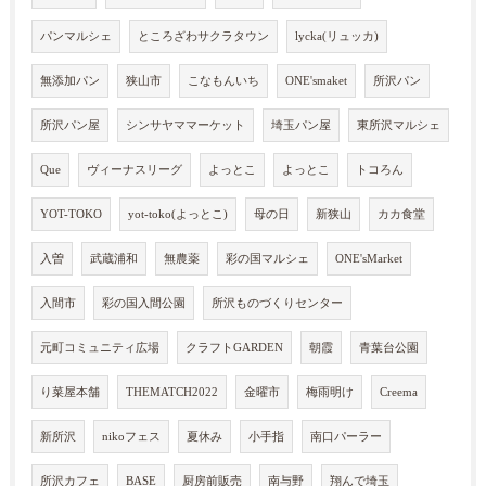
パンマルシェ
ところざわサクラタウン
lycka(リュッカ)
無添加パン
狭山市
こなもんいち
ONE'smaket
所沢パン
所沢パン屋
シンサヤママーケット
埼玉パン屋
東所沢マルシェ
Que
ヴィーナスリーグ
よっとこ
よっとこ
トコろん
YOT-TOKO
yot-toko(よっとこ)
母の日
新狭山
カカ食堂
入曽
武蔵浦和
無農薬
彩の国マルシェ
ONE'sMarket
入間市
彩の国入間公園
所沢ものづくりセンター
元町コミュニティ広場
クラフトGARDEN
朝霞
青葉台公園
り菜屋本舗
THEMATCH2022
金曜市
梅雨明け
Creema
新所沢
nikoフェス
夏休み
小手指
南口パーラー
所沢カフェ
BASE
厨房前販売
南与野
翔んで埼玉