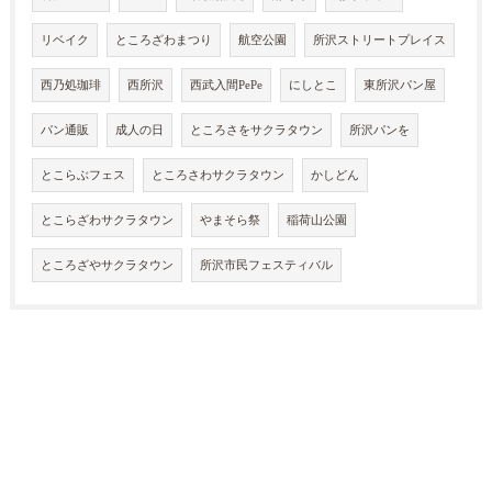
リベイク
ところざわまつり
航空公園
所沢ストリートプレイス
西乃処珈琲
西所沢
西武入間PePe
にしとこ
東所沢パン屋
パン通販
成人の日
ところさをサクラタウン
所沢パンを
とこらぶフェス
ところさわサクラタウン
かしどん
とこらざわサクラタウン
やまそら祭
稲荷山公園
ところざやサクラタウン
所沢市民フェスティバル