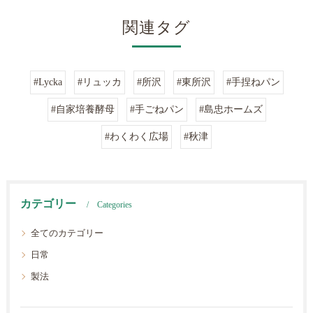
関連タグ
#Lycka
#リュッカ
#所沢
#東所沢
#手捏ねパン
#自家培養酵母
#手ごねパン
#島忠ホームズ
#わくわく広場
#秋津
カテゴリー
Categories
全てのカテゴリー
日常
製法