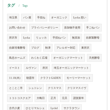
タグ
Tags
埼玉県
パン屋
手捏ね
オーガニック
Lycka 想い
お問い合わせ
プライバシーポリシー
添加物不使用
手ごねパン
所沢市
Lycka
リュッカ
手捏ねパン
無添加
自家製酵母
自家培養酵母
ブログ
秋津
アレルギー対応
東所沢
島忠ホームズ
わくわく広場
オーガニックマーケット
天然酵母
イースト
ルヴァン
所沢
埼玉オーガニックマーケット
11.18(木)
朝霞市
クラフトGADEN
モーリーマーケット
とことこ市
シュトレン
クリスマス
クリスマスイヴ
トコトコスクエア
大晦日
正月
元旦
謹賀新年
古代小麦
ひとりマルシェ
Lyckd
サクラタウン