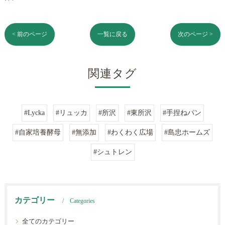
< 前のページ
一覧に戻る
次のページ >
関連タグ
#Lycka
#リュッカ
#所沢
#東所沢
#手捏ねパン
#自家培養酵母
#無添加
#わくわく広場
#島忠ホームズ
#シュトレン
カテゴリー
Categories
全てのカテゴリー