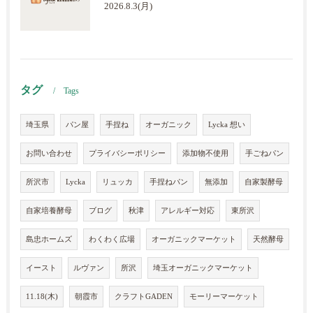
2026.8.3(月)
タグ
Tags
埼玉県
パン屋
手捏ね
オーガニック
Lycka 想い
お問い合わせ
プライバシーポリシー
添加物不使用
手ごねパン
所沢市
Lycka
リュッカ
手捏ねパン
無添加
自家製酵母
自家培養酵母
ブログ
秋津
アレルギー対応
東所沢
島忠ホームズ
わくわく広場
オーガニックマーケット
天然酵母
イースト
ルヴァン
所沢
埼玉オーガニックマーケット
11.18(木)
朝霞市
クラフトGADEN
モーリーマーケット