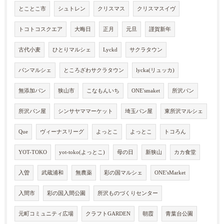
とことこ市
シュトレン
クリスマス
クリスマスイヴ
トコトコスクエア
大晦日
正月
元旦
謹賀新年
古代小麦
ひとりマルシェ
Lyckd
サクラタウン
パンマルシェ
ところざわサクラタウン
lycka(リュッカ)
無添加パン
狭山市
こなもんいち
ONE'smaket
所沢パン
所沢パン屋
シンサヤママーケット
埼玉パン屋
東所沢マルシェ
Que
ヴィーナスリーグ
よっとこ
よっとこ
トコろん
YOT-TOKO
yot-toko(よっとこ)
母の日
新狭山
カカ食堂
入曽
武蔵浦和
無農薬
彩の国マルシェ
ONE'sMarket
入間市
彩の国入間公園
所沢ものづくりセンター
元町コミュニティ広場
クラフトGARDEN
朝霞
青葉台公園