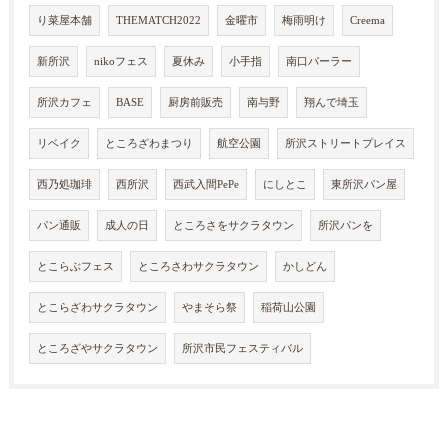
り菜屋本舗
THEMATCH2022
金曜市
梅雨明け
Creema
新所沢
nikoフェス
夏休み
小手指
南口パーラー
所沢カフェ
BASE
厨房前販売
南与野
翔んで埼玉
リベイク
ところざわまつり
航空公園
所沢ストリートプレイス
西乃処珈琲
西所沢
西武入間PePe
にしとこ
東所沢パン屋
パン通販
成人の日
ところさをサクラタウン
所沢パンを
とこらぶフェス
ところさわサクラタウン
かしどん
とこらざわサクラタウン
やまそら祭
稲荷山公園
ところざやサクラタウン
所沢市民フェスティバル