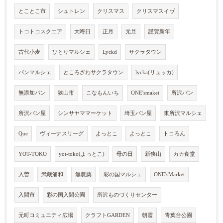
とことこ市
シュトレン
クリスマス
クリスマスイヴ
トコトコスクエア
大晦日
正月
元旦
謹賀新年
古代小麦
ひとりマルシェ
Lyckd
サクラタウン
パンマルシェ
ところざわサクラタウン
lycka(リュッカ)
無添加パン
狭山市
こなもんいち
ONE'smaket
所沢パン
所沢パン屋
シンサヤママーケット
埼玉パン屋
東所沢マルシェ
Que
ヴィーナスリーグ
よっとこ
よっとこ
トコろん
YOT-TOKO
yot-toko(よっとこ)
母の日
新狭山
カカ食堂
入曽
武蔵浦和
無農薬
彩の国マルシェ
ONE'sMarket
入間市
彩の国入間公園
所沢ものづくりセンター
元町コミュニティ広場
クラフトGARDEN
朝霞
青葉台公園