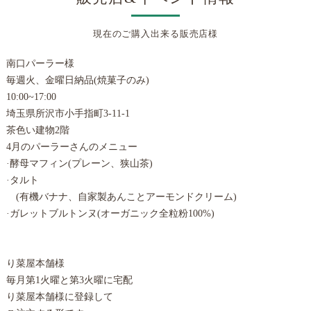
現在のご購入出来る販売店様
南口パーラー様
毎週火、金曜日納品(焼菓子のみ)
10:00~17:00
埼玉県所沢市小手指町3-11-1
茶色い建物2階
4月のパーラーさんのメニュー
·酵母マフィン(プレーン、狭山茶)
·タルト
(有機バナナ、自家製あんことアーモンドクリーム)
·ガレットブルトンヌ(オーガニック全粒粉100%)
り菜屋本舗様
毎月第1火曜と第3火曜に宅配
り菜屋本舗様に登録して