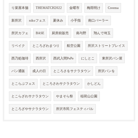
り菜屋本舗
THEMATCH2022
金曜市
梅雨明け
Creema
新所沢
nikoフェス
夏休み
小手指
南口パーラー
所沢カフェ
BASE
厨房前販売
南与野
翔んで埼玉
リベイク
ところざわまつり
航空公園
所沢ストリートプレイス
西乃処珈琲
西所沢
西武入間PePe
にしとこ
東所沢パン屋
パン通販
成人の日
ところさをサクラタウン
所沢パンを
とこらぶフェス
ところさわサクラタウン
かしどん
とこらざわサクラタウン
やまそら祭
稲荷山公園
ところざやサクラタウン
所沢市民フェスティバル