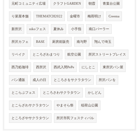
元町コミュニティ広場
クラフトGARDEN
朝霞
青葉台公園
り菜屋本舗
THEMATCH2022
金曜市
梅雨明け
Creema
新所沢
nikoフェス
夏休み
小手指
南口パーラー
所沢カフェ
BASE
厨房前販売
南与野
翔んで埼玉
リベイク
ところざわまつり
航空公園
所沢ストリートプレイス
西乃処珈琲
西所沢
西武入間PePe
にしとこ
東所沢パン屋
パン通販
成人の日
ところさをサクラタウン
所沢パンを
とこらぶフェス
ところさわサクラタウン
かしどん
とこらざわサクラタウン
やまそら祭
稲荷山公園
ところざやサクラタウン
所沢市民フェスティバル