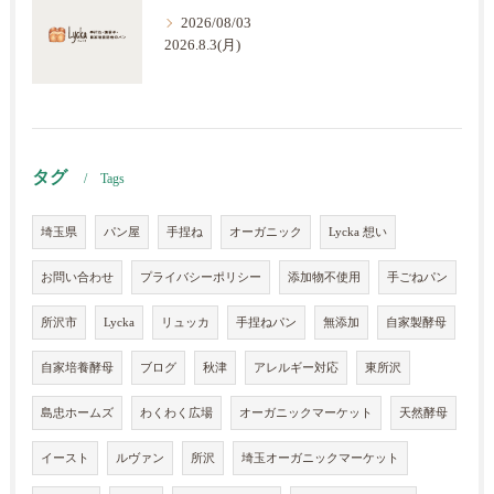
2026/08/03
2026.8.3(月)
タグ
Tags
埼玉県
パン屋
手捏ね
オーガニック
Lycka 想い
お問い合わせ
プライバシーポリシー
添加物不使用
手ごねパン
所沢市
Lycka
リュッカ
手捏ねパン
無添加
自家製酵母
自家培養酵母
ブログ
秋津
アレルギー対応
東所沢
島忠ホームズ
わくわく広場
オーガニックマーケット
天然酵母
イースト
ルヴァン
所沢
埼玉オーガニックマーケット