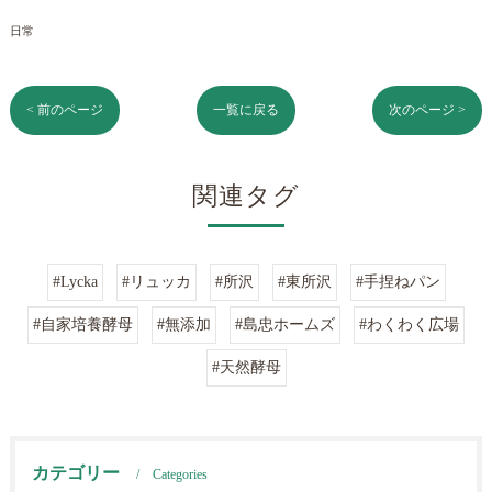
日常
< 前のページ
一覧に戻る
次のページ >
関連タグ
#Lycka
#リュッカ
#所沢
#東所沢
#手捏ねパン
#自家培養酵母
#無添加
#島忠ホームズ
#わくわく広場
#天然酵母
カテゴリー
Categories