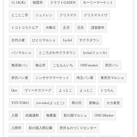
11.18(木)
朝霞市
クラフトGADEN
モーリーマーケット
とことこ市
シュトレン
クリスマス
クリスマスイヴ
トコトコスクエア
大晦日
正月
元旦
謹賀新年
古代小麦
ひとりマルシェ
Lyckd
サクラタウン
パンマルシェ
ところざわサクラタウン
lycka(リュッカ)
無添加パン
狭山市
こなもんいち
ONE'smaket
所沢パン
所沢パン屋
シンサヤママーケット
埼玉パン屋
東所沢マルシェ
Que
ヴィーナスリーグ
よっとこ
よっとこ
トコろん
YOT-TOKO
yot-toko(よっとこ)
母の日
新狭山
カカ食堂
入曽
武蔵浦和
無農薬
彩の国マルシェ
ONE'sMarket
入間市
彩の国入間公園
所沢ものづくりセンター