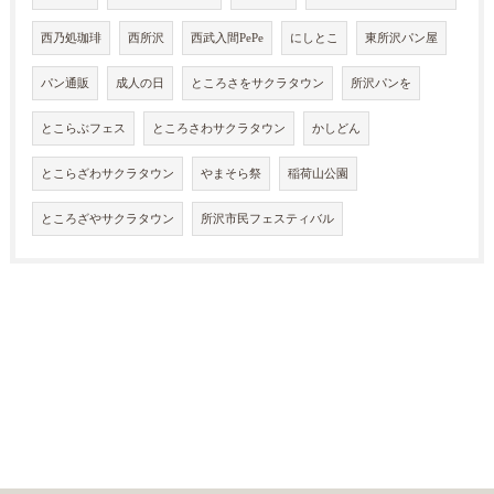
西乃処珈琲
西所沢
西武入間PePe
にしとこ
東所沢パン屋
パン通販
成人の日
ところさをサクラタウン
所沢パンを
とこらぶフェス
ところさわサクラタウン
かしどん
とこらざわサクラタウン
やまそら祭
稲荷山公園
ところざやサクラタウン
所沢市民フェスティバル