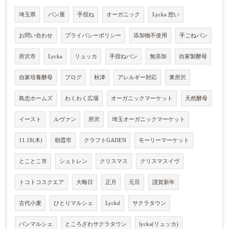
埼玉県
パン屋
手捏ね
オーガニック
Lycka 想い
お問い合わせ
プライバシーポリシー
添加物不使用
手ごねパン
所沢市
Lycka
リュッカ
手捏ねパン
無添加
自家製酵母
自家培養酵母
ブログ
秋津
アレルギー対応
東所沢
島忠ホームズ
わくわく広場
オーガニックマーケット
天然酵母
イースト
ルヴァン
所沢
埼玉オーガニックマーケット
11.18(木)
朝霞市
クラフトGADEN
モーリーマーケット
とことこ市
シュトレン
クリスマス
クリスマスイヴ
トコトコスクエア
大晦日
正月
元旦
謹賀新年
古代小麦
ひとりマルシェ
Lyckd
サクラタウン
パンマルシェ
ところざわサクラタウン
lycka(リュッカ)