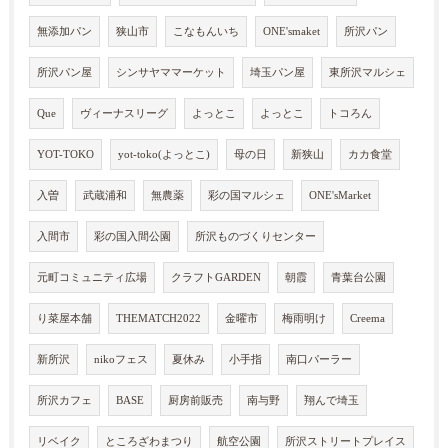
無添加パン
狭山市
こなもんいち
ONE'smaket
所沢パン
所沢パン屋
シンサヤママーケット
埼玉パン屋
東所沢マルシェ
Que
ヴィーナスリーグ
よっとこ
よっとこ
トコろん
YOT-TOKO
yot-toko(よっとこ)
母の日
新狭山
カカ食堂
入曽
武蔵浦和
無農薬
彩の国マルシェ
ONE'sMarket
入間市
彩の国入間公園
所沢ものづくりセンター
元町コミュニティ広場
クラフトGARDEN
朝霞
青葉台公園
り菜屋本舗
THEMATCH2022
金曜市
梅雨明け
Creema
新所沢
nikoフェス
夏休み
小手指
南口パーラー
所沢カフェ
BASE
厨房前販売
南与野
翔んで埼玉
リベイク
ところざわまつり
航空公園
所沢ストリートプレイス