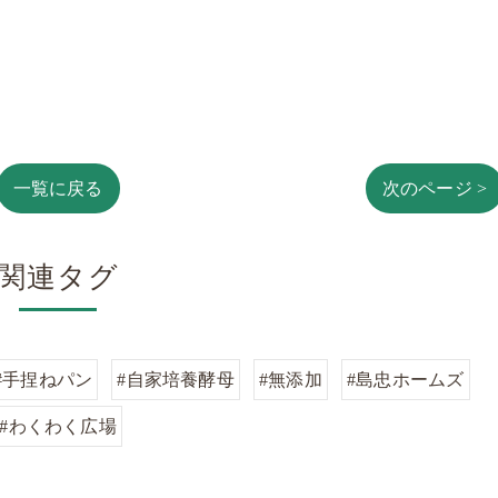
一覧に戻る
次のページ >
関連タグ
#手捏ねパン
#自家培養酵母
#無添加
#島忠ホームズ
#わくわく広場