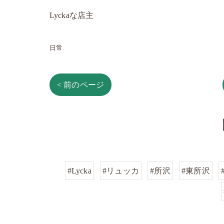
Lyckaな店主
日常
< 前のページ
#Lycka
#リュッカ
#所沢
#東所沢