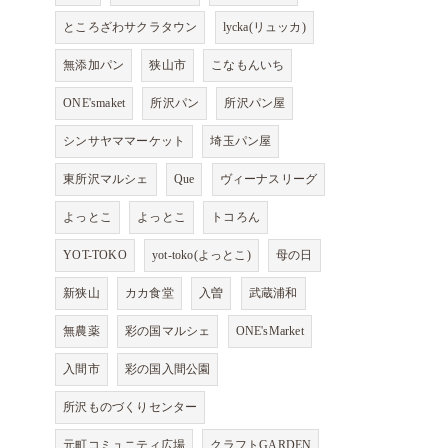
ところざわサクラタウン
lycka(リュッカ)
無添加パン
狭山市
こなもんいち
ONE'smaket
所沢パン
所沢パン屋
シンサヤママーケット
埼玉パン屋
東所沢マルシェ
Que
ヴィーナスリーグ
よっとこ
よっとこ
トコろん
YOT-TOKO
yot-toko(よっとこ)
母の日
新狭山
カカ食堂
入曽
武蔵浦和
無農薬
彩の国マルシェ
ONE'sMarket
入間市
彩の国入間公園
所沢ものづくりセンター
元町コミュニティ広場
クラフトGARDEN