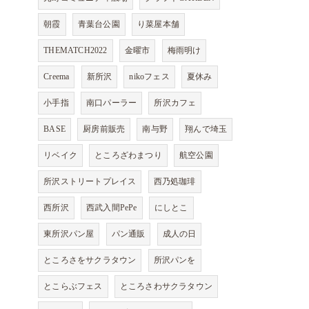
朝霞
青葉台公園
り菜屋本舗
THEMATCH2022
金曜市
梅雨明け
Creema
新所沢
nikoフェス
夏休み
小手指
南口パーラー
所沢カフェ
BASE
厨房前販売
南与野
翔んで埼玉
リベイク
ところざわまつり
航空公園
所沢ストリートプレイス
西乃処珈琲
西所沢
西武入間PePe
にしとこ
東所沢パン屋
パン通販
成人の日
ところさをサクラタウン
所沢パンを
とこらぶフェス
ところさわサクラタウン