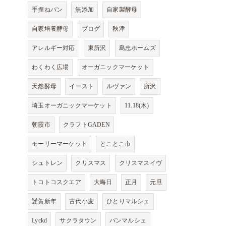
手捏ねパン
無添加
自家製酵母
自家培養酵母
ブログ
秋津
アレルギー対応
東所沢
島忠ホームズ
わくわく広場
オーガニックマーケット
天然酵母
イースト
ルヴァン
所沢
埼玉オーガニックマーケット
11.18(木)
朝霞市
クラフトGADEN
モーリーマーケット
とことこ市
シュトレン
クリスマス
クリスマスイヴ
トコトコスクエア
大晦日
正月
元旦
謹賀新年
古代小麦
ひとりマルシェ
Lyckd
サクラタウン
パンマルシェ