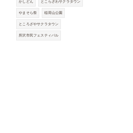
かしどん
とこらざわサクラタウン
やまそら祭
稲荷山公園
ところざやサクラタウン
所沢市民フェスティバル