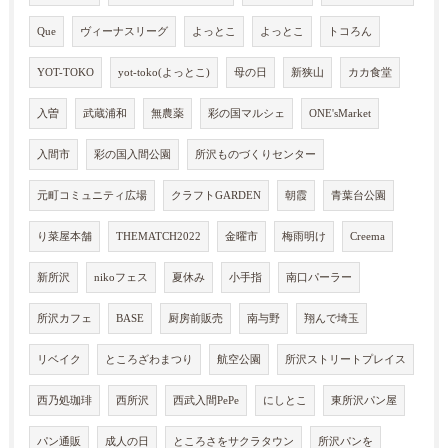
Que
ヴィーナスリーグ
よっとこ
よっとこ
トコろん
YOT-TOKO
yot-toko(よっとこ)
母の日
新狭山
カカ食堂
入曽
武蔵浦和
無農薬
彩の国マルシェ
ONE'sMarket
入間市
彩の国入間公園
所沢ものづくりセンター
元町コミュニティ広場
クラフトGARDEN
朝霞
青葉台公園
り菜屋本舗
THEMATCH2022
金曜市
梅雨明け
Creema
新所沢
nikoフェス
夏休み
小手指
南口パーラー
所沢カフェ
BASE
厨房前販売
南与野
翔んで埼玉
リベイク
ところざわまつり
航空公園
所沢ストリートプレイス
西乃処珈琲
西所沢
西武入間PePe
にしとこ
東所沢パン屋
パン通販
成人の日
ところさをサクラタウン
所沢パンを