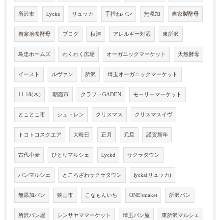
所沢市
Lycka
リュッカ
手捏ねパン
無添加
自家製酵母
自家培養酵母
ブログ
秋津
アレルギー対応
東所沢
島忠ホームズ
わくわく広場
オーガニックマーケット
天然酵母
イースト
ルヴァン
所沢
埼玉オーガニックマーケット
11.18(木)
朝霞市
クラフトGADEN
モーリーマーケット
とことこ市
シュトレン
クリスマス
クリスマスイヴ
トコトコスクエア
大晦日
正月
元旦
謹賀新年
古代小麦
ひとりマルシェ
Lyckd
サクラタウン
パンマルシェ
ところざわサクラタウン
lycka(リュッカ)
無添加パン
狭山市
こなもんいち
ONE'smaket
所沢パン
所沢パン屋
シンサヤママーケット
埼玉パン屋
東所沢マルシェ