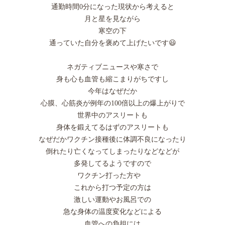
通勤時間0分になった現状から考えると
月と星を見ながら
寒空の下
通っていた自分を褒めて上げたいです😃
ネガティブニュースや寒さで
身も心も血管も縮こまりがちですし
今年はなぜだか
心膜、心筋炎が例年の100倍以上の爆上がりで
世界中のアスリートも
身体を鍛えてるはずのアスリートも
なぜだかワクチン接種後に体調不良になったり
倒れたり亡くなってしまったりなどなどが
多発してるようですので
ワクチン打った方や
これから打つ予定の方は
激しい運動やお風呂での
急な身体の温度変化などによる
血管への負担には