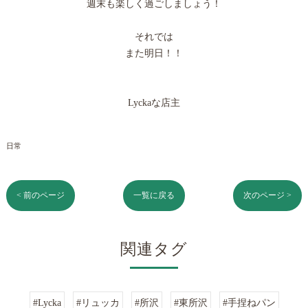
週末も楽しく過ごしましょう！
それでは
また明日！！
Lyckaな店主
日常
< 前のページ
一覧に戻る
次のページ >
関連タグ
#Lycka
#リュッカ
#所沢
#東所沢
#手捏ねパン