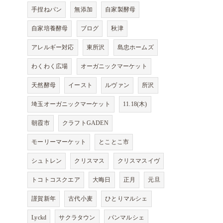
手捏ねパン
無添加
自家製酵母
自家培養酵母
ブログ
秋津
アレルギー対応
東所沢
島忠ホームズ
わくわく広場
オーガニックマーケット
天然酵母
イースト
ルヴァン
所沢
埼玉オーガニックマーケット
11.18(木)
朝霞市
クラフトGADEN
モーリーマーケット
とことこ市
シュトレン
クリスマス
クリスマスイヴ
トコトコスクエア
大晦日
正月
元旦
謹賀新年
古代小麦
ひとりマルシェ
Lyckd
サクラタウン
パンマルシェ