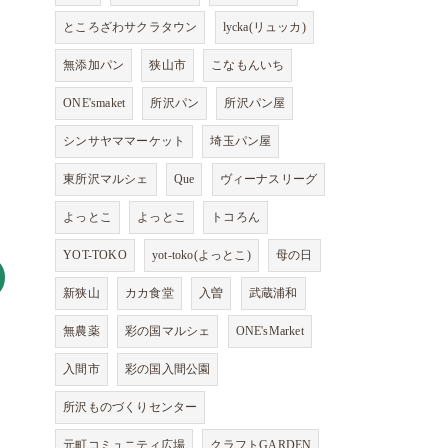
ところざわサクラタウン
lycka(リュッカ)
無添加パン
狭山市
こなもんいち
ONE'smaket
所沢パン
所沢パン屋
シンサヤママーケット
埼玉パン屋
東所沢マルシェ
Que
ヴィーナスリーグ
よっとこ
よっとこ
トコろん
YOT-TOKO
yot-toko(よっとこ)
母の日
新狭山
カカ食堂
入曽
武蔵浦和
無農薬
彩の国マルシェ
ONE'sMarket
入間市
彩の国入間公園
所沢ものづくりセンター
元町コミュニティ広場
クラフトGARDEN