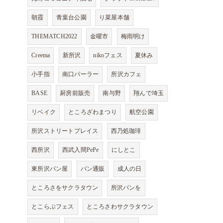
朝霞
青葉台公園
り菜屋本舗
THEMATCH2022
金曜市
梅雨明け
Creema
新所沢
nikoフェス
夏休み
小手指
南口パーラー
所沢カフェ
BASE
厨房前販売
南与野
翔んで埼玉
リベイク
ところざわまつり
航空公園
所沢ストリートプレイス
西乃処珈琲
西所沢
西武入間PePe
にしとこ
東所沢パン屋
パン通販
成人の日
ところさをサクラタウン
所沢パンを
とこらぶフェス
ところさわサクラタウン