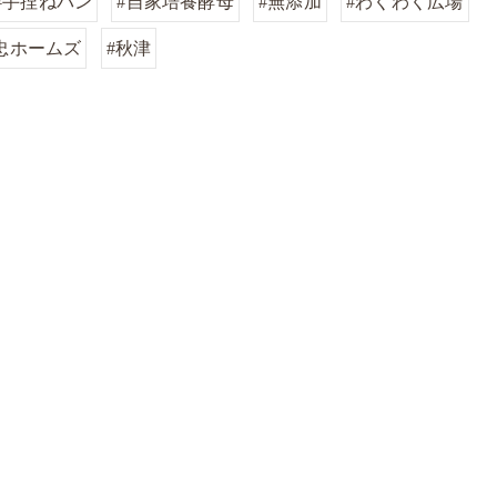
#手捏ねパン
#自家培養酵母
#無添加
#わくわく広場
忠ホームズ
#秋津