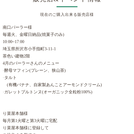
現在のご購入出来る販売店様
南口パーラー様
毎週火、金曜日納品(焼菓子のみ)
10:00~17:00
埼玉県所沢市小手指町3-11-1
茶色い建物2階
4月のパーラーさんのメニュー
·酵母マフィン(プレーン、狭山茶)
·タルト
(有機バナナ、自家製あんことアーモンドクリーム)
·ガレットブルトンヌ(オーガニック全粒粉100%)
り菜屋本舗様
毎月第1火曜と第3火曜に宅配
り菜屋本舗様に登録して