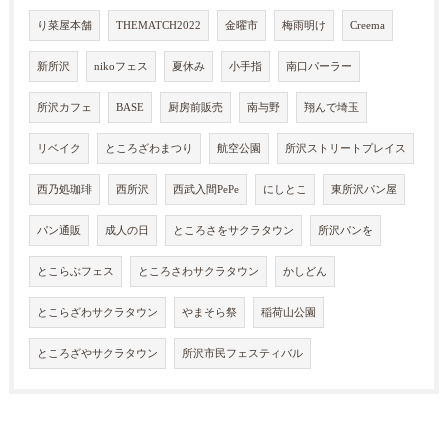
り菜屋本舗
THEMATCH2022
金曜市
梅雨明け
Creema
新所沢
nikoフェス
夏休み
小手指
南口パーラー
所沢カフェ
BASE
厨房前販売
南与野
翔んで埼玉
リベイク
ところざわまつり
航空公園
所沢ストリートプレイス
西乃処珈琲
西所沢
西武入間PePe
にしとこ
東所沢パン屋
パン通販
成人の日
ところさをサクラタウン
所沢パンを
とこらぶフェス
ところさわサクラタウン
かしどん
とこらざわサクラタウン
やまそら祭
稲荷山公園
ところざやサクラタウン
所沢市民フェスティバル