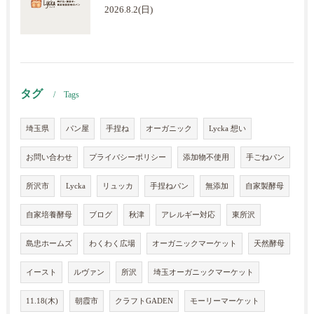
2026.8.2(日)
タグ
Tags
埼玉県
パン屋
手捏ね
オーガニック
Lycka 想い
お問い合わせ
プライバシーポリシー
添加物不使用
手ごねパン
所沢市
Lycka
リュッカ
手捏ねパン
無添加
自家製酵母
自家培養酵母
ブログ
秋津
アレルギー対応
東所沢
島忠ホームズ
わくわく広場
オーガニックマーケット
天然酵母
イースト
ルヴァン
所沢
埼玉オーガニックマーケット
11.18(木)
朝霞市
クラフトGADEN
モーリーマーケット