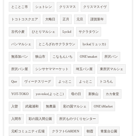
とことこ市
シュトレン
クリスマス
クリスマスイヴ
トコトコスクエア
大晦日
正月
元旦
謹賀新年
古代小麦
ひとりマルシェ
Lyckd
サクラタウン
パンマルシェ
ところざわサクラタウン
lycka(リュッカ)
無添加パン
狭山市
こなもんいち
ONE'smaket
所沢パン
所沢パン屋
シンサヤママーケット
埼玉パン屋
東所沢マルシェ
Que
ヴィーナスリーグ
よっとこ
よっとこ
トコろん
YOT-TOKO
yot-toko(よっとこ)
母の日
新狭山
カカ食堂
入曽
武蔵浦和
無農薬
彩の国マルシェ
ONE'sMarket
入間市
彩の国入間公園
所沢ものづくりセンター
元町コミュニティ広場
クラフトGARDEN
朝霞
青葉台公園