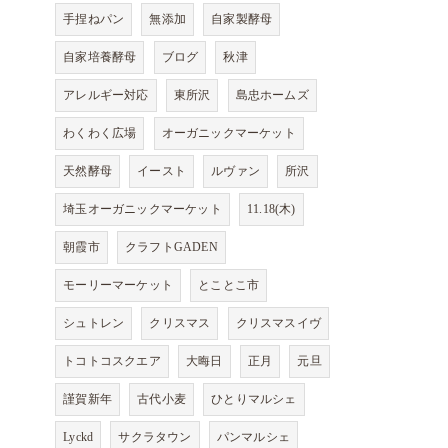
手捏ねパン
無添加
自家製酵母
自家培養酵母
ブログ
秋津
アレルギー対応
東所沢
島忠ホームズ
わくわく広場
オーガニックマーケット
天然酵母
イースト
ルヴァン
所沢
埼玉オーガニックマーケット
11.18(木)
朝霞市
クラフトGADEN
モーリーマーケット
とことこ市
シュトレン
クリスマス
クリスマスイヴ
トコトコスクエア
大晦日
正月
元旦
謹賀新年
古代小麦
ひとりマルシェ
Lyckd
サクラタウン
パンマルシェ