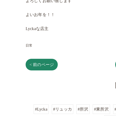
よろしくお願い致します
よいお年を！！
Lyckaな店主
日常
< 前のページ
#Lycka
#リュッカ
#所沢
#東所沢