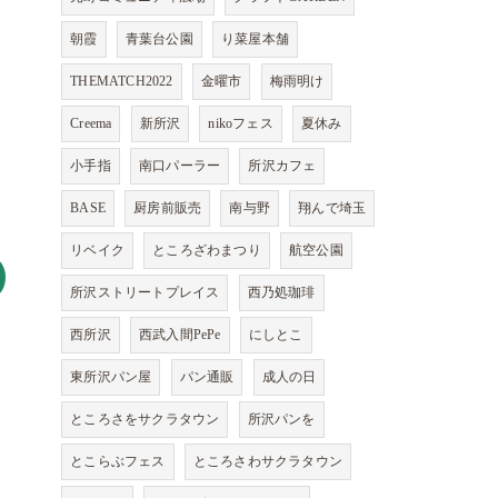
朝霞
青葉台公園
り菜屋本舗
THEMATCH2022
金曜市
梅雨明け
Creema
新所沢
nikoフェス
夏休み
小手指
南口パーラー
所沢カフェ
BASE
厨房前販売
南与野
翔んで埼玉
リベイク
ところざわまつり
航空公園
所沢ストリートプレイス
西乃処珈琲
西所沢
西武入間PePe
にしとこ
東所沢パン屋
パン通販
成人の日
ところさをサクラタウン
所沢パンを
とこらぶフェス
ところさわサクラタウン