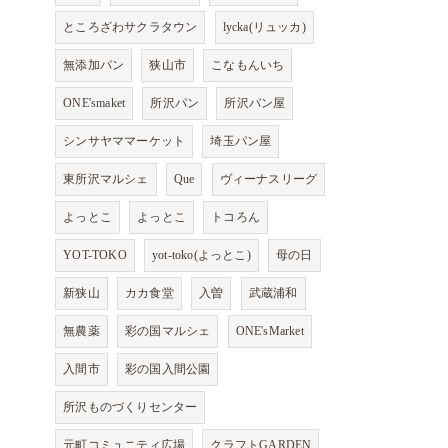
ところざわサクラタウン
lycka(リュッカ)
無添加パン
狭山市
こなもんいち
ONE'smaket
所沢パン
所沢パン屋
シンサヤママーケット
埼玉パン屋
東所沢マルシェ
Que
ヴィーナスリーグ
よっとこ
よっとこ
トコろん
YOT-TOKO
yot-toko(よっとこ)
母の日
新狭山
カカ食堂
入曽
武蔵浦和
無農薬
彩の国マルシェ
ONE'sMarket
入間市
彩の国入間公園
所沢ものづくりセンター
元町コミュニティ広場
クラフトGARDEN