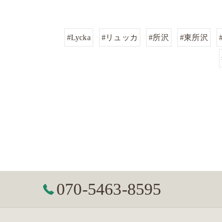
#Lycka
#リュッカ
#所沢
#東所沢
070-5463-8595