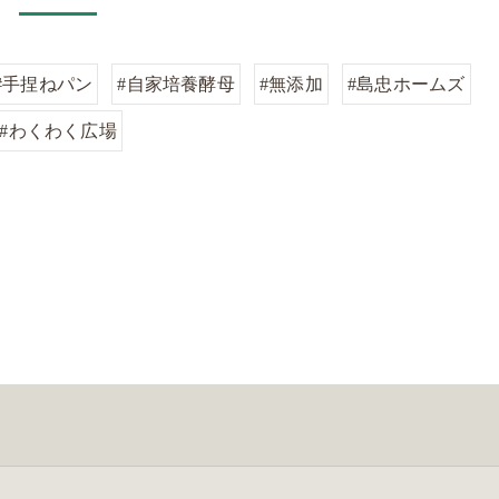
#手捏ねパン
#自家培養酵母
#無添加
#島忠ホームズ
#わくわく広場