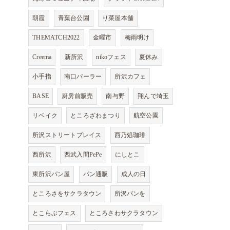
朝霞
青葉台公園
り菜屋本舗
THEMATCH2022
金曜市
梅雨明け
Creema
新所沢
nikoフェス
夏休み
小手指
南口パーラー
所沢カフェ
BASE
厨房前販売
南与野
翔んで埼玉
リベイク
ところざわまつり
航空公園
所沢ストリートプレイス
西乃処珈琲
西所沢
西武入間PePe
にしとこ
東所沢パン屋
パン通販
成人の日
ところさをサクラタウン
所沢パンを
とこらぶフェス
ところさわサクラタウン