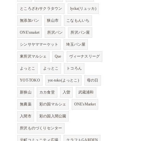
ところざわサクラタウン
lycka(リュッカ)
無添加パン
狭山市
こなもんいち
ONE'smaket
所沢パン
所沢パン屋
シンサヤママーケット
埼玉パン屋
東所沢マルシェ
Que
ヴィーナスリーグ
よっとこ
よっとこ
トコろん
YOT-TOKO
yot-toko(よっとこ)
母の日
新狭山
カカ食堂
入曽
武蔵浦和
無農薬
彩の国マルシェ
ONE'sMarket
入間市
彩の国入間公園
所沢ものづくりセンター
元町コミュニティ広場
クラフトGARDEN