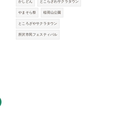
かしどん
とこらざわサクラタウン
やまそら祭
稲荷山公園
ところざやサクラタウン
所沢市民フェスティバル