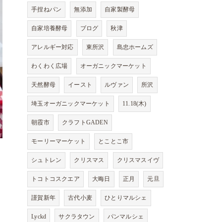
手捏ねパン
無添加
自家製酵母
自家培養酵母
ブログ
秋津
アレルギー対応
東所沢
島忠ホームズ
わくわく広場
オーガニックマーケット
天然酵母
イースト
ルヴァン
所沢
埼玉オーガニックマーケット
11.18(木)
朝霞市
クラフトGADEN
モーリーマーケット
とことこ市
シュトレン
クリスマス
クリスマスイヴ
トコトコスクエア
大晦日
正月
元旦
謹賀新年
古代小麦
ひとりマルシェ
Lyckd
サクラタウン
パンマルシェ