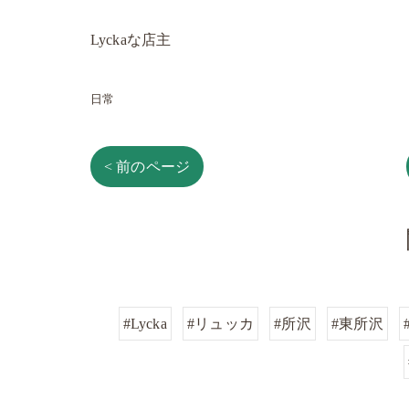
Lyckaな店主
日常
< 前のページ
#Lycka
#リュッカ
#所沢
#東所沢