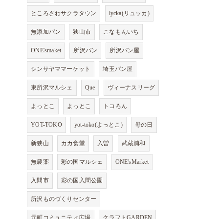
ところざわサクラタウン
lycka(リュッカ)
無添加パン
狭山市
こなもんいち
ONE'smaket
所沢パン
所沢パン屋
シンサヤママーケット
埼玉パン屋
東所沢マルシェ
Que
ヴィーナスリーグ
よっとこ
よっとこ
トコろん
YOT-TOKO
yot-toko(よっとこ)
母の日
新狭山
カカ食堂
入曽
武蔵浦和
無農薬
彩の国マルシェ
ONE'sMarket
入間市
彩の国入間公園
所沢ものづくりセンター
元町コミュニティ広場
クラフトGARDEN