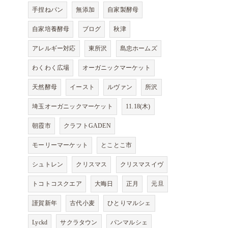
手捏ねパン
無添加
自家製酵母
自家培養酵母
ブログ
秋津
アレルギー対応
東所沢
島忠ホームズ
わくわく広場
オーガニックマーケット
天然酵母
イースト
ルヴァン
所沢
埼玉オーガニックマーケット
11.18(木)
朝霞市
クラフトGADEN
モーリーマーケット
とことこ市
シュトレン
クリスマス
クリスマスイヴ
トコトコスクエア
大晦日
正月
元旦
謹賀新年
古代小麦
ひとりマルシェ
Lyckd
サクラタウン
パンマルシェ