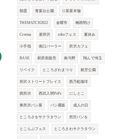
朝霞
青葉台公園
り菜屋本舗
THEMATCH2022
金曜市
梅雨明け
Creema
新所沢
nikoフェス
夏休み
小手指
南口パーラー
所沢カフェ
BASE
厨房前販売
南与野
翔んで埼玉
リベイク
ところざわまつり
航空公園
所沢ストリートプレイス
西乃処珈琲
西所沢
西武入間PePe
にしとこ
東所沢パン屋
パン通販
成人の日
ところさをサクラタウン
所沢パンを
とこらぶフェス
ところさわサクラタウン