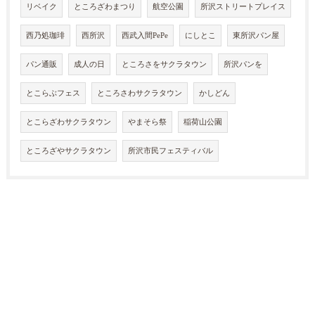
リベイク
ところざわまつり
航空公園
所沢ストリートプレイス
西乃処珈琲
西所沢
西武入間PePe
にしとこ
東所沢パン屋
パン通販
成人の日
ところさをサクラタウン
所沢パンを
とこらぶフェス
ところさわサクラタウン
かしどん
とこらざわサクラタウン
やまそら祭
稲荷山公園
ところざやサクラタウン
所沢市民フェスティバル