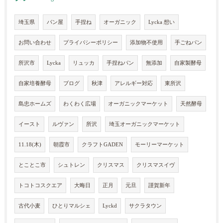
埼玉県
パン屋
手捏ね
オーガニック
Lycka 想い
お問い合わせ
プライバシーポリシー
添加物不使用
手ごねパン
所沢市
Lycka
リュッカ
手捏ねパン
無添加
自家製酵母
自家培養酵母
ブログ
秋津
アレルギー対応
東所沢
島忠ホームズ
わくわく広場
オーガニックマーケット
天然酵母
イースト
ルヴァン
所沢
埼玉オーガニックマーケット
11.18(木)
朝霞市
クラフトGADEN
モーリーマーケット
とことこ市
シュトレン
クリスマス
クリスマスイヴ
トコトコスクエア
大晦日
正月
元旦
謹賀新年
古代小麦
ひとりマルシェ
Lyckd
サクラタウン