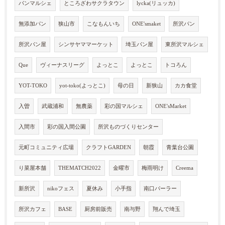
パンマルシェ
ところざわサクラタウン
lycka(リュッカ)
無添加パン
狭山市
こなもんいち
ONE'smaket
所沢パン
所沢パン屋
シンサヤママーケット
埼玉パン屋
東所沢マルシェ
Que
ヴィーナスリーグ
よっとこ
よっとこ
トコろん
YOT-TOKO
yot-toko(よっとこ)
母の日
新狭山
カカ食堂
入曽
武蔵浦和
無農薬
彩の国マルシェ
ONE'sMarket
入間市
彩の国入間公園
所沢ものづくりセンター
元町コミュニティ広場
クラフトGARDEN
朝霞
青葉台公園
り菜屋本舗
THEMATCH2022
金曜市
梅雨明け
Creema
新所沢
nikoフェス
夏休み
小手指
南口パーラー
所沢カフェ
BASE
厨房前販売
南与野
翔んで埼玉