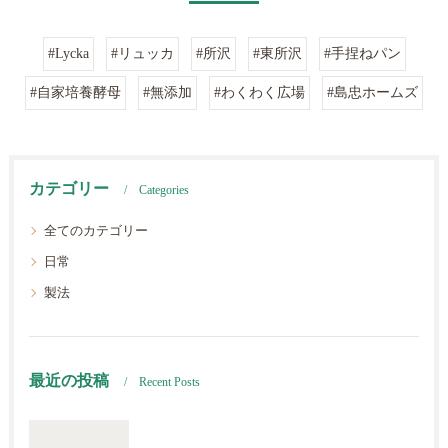
#Lycka
#リュッカ
#所沢
#東所沢
#手捏ねパン
#自家培養酵母
#無添加
#わくわく広場
#島忠ホームズ
カテゴリー
Categories
全てのカテゴリー
日常
製法
最近の投稿
Recent Posts