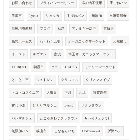
お問い合わせ
プライバシーポリシー
添加物不使用
手ごねパン
所沢市
Lycka
リュッカ
手捏ねパン
無添加
自家製酵母
自家培養酵母
ブログ
秋津
アレルギー対応
東所沢
島忠ホームズ
わくわく広場
オーガニックマーケット
天然酵母
イースト
ルヴァン
所沢
埼玉オーガニックマーケット
11.18(木)
朝霞市
クラフトGADEN
モーリーマーケット
とことこ市
シュトレン
クリスマス
クリスマスイヴ
トコトコスクエア
大晦日
正月
元旦
謹賀新年
古代小麦
ひとりマルシェ
Lyckd
サクラタウン
パンマルシェ
ところざわサクラタウン
lycka(リュッカ)
無添加パン
狭山市
こなもんいち
ONE'smaket
所沢パン