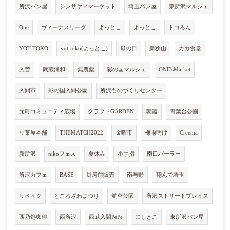
所沢パン屋
シンサヤママーケット
埼玉パン屋
東所沢マルシェ
Que
ヴィーナスリーグ
よっとこ
よっとこ
トコろん
YOT-TOKO
yot-toko(よっとこ)
母の日
新狭山
カカ食堂
入曽
武蔵浦和
無農薬
彩の国マルシェ
ONE'sMarket
入間市
彩の国入間公園
所沢ものづくりセンター
元町コミュニティ広場
クラフトGARDEN
朝霞
青葉台公園
り菜屋本舗
THEMATCH2022
金曜市
梅雨明け
Creema
新所沢
nikoフェス
夏休み
小手指
南口パーラー
所沢カフェ
BASE
厨房前販売
南与野
翔んで埼玉
リベイク
ところざわまつり
航空公園
所沢ストリートプレイス
西乃処珈琲
西所沢
西武入間PePe
にしとこ
東所沢パン屋