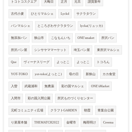
トコトコスクエア
大晦日
正月
元旦
謹賀新年
古代小麦
ひとりマルシェ
Lyckd
サクラタウン
パンマルシェ
ところざわサクラタウン
lycka(リュッカ)
無添加パン
狭山市
こなもんいち
ONE'smaket
所沢パン
所沢パン屋
シンサヤママーケット
埼玉パン屋
東所沢マルシェ
Que
ヴィーナスリーグ
よっとこ
よっとこ
トコろん
YOT-TOKO
yot-toko(よっとこ)
母の日
新狭山
カカ食堂
入曽
武蔵浦和
無農薬
彩の国マルシェ
ONE'sMarket
入間市
彩の国入間公園
所沢ものづくりセンター
元町コミュニティ広場
クラフトGARDEN
朝霞
青葉台公園
り菜屋本舗
THEMATCH2022
金曜市
梅雨明け
Creema