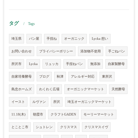
タグ
Tags
埼玉県
パン屋
手捏ね
オーガニック
Lycka 想い
お問い合わせ
プライバシーポリシー
添加物不使用
手ごねパン
所沢市
Lycka
リュッカ
手捏ねパン
無添加
自家製酵母
自家培養酵母
ブログ
秋津
アレルギー対応
東所沢
島忠ホームズ
わくわく広場
オーガニックマーケット
天然酵母
イースト
ルヴァン
所沢
埼玉オーガニックマーケット
11.18(木)
朝霞市
クラフトGADEN
モーリーマーケット
とことこ市
シュトレン
クリスマス
クリスマスイヴ