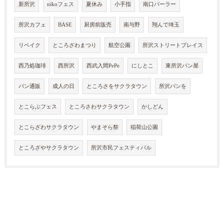
新所沢
nikoフェス
夏休み
小手指
南口パーラー
所沢カフェ
BASE
厨房前販売
南与野
翔んで埼玉
リベイク
ところざわまつり
航空公園
所沢ストリートプレイス
西乃処珈琲
西所沢
西武入間PePe
にしとこ
東所沢パン屋
パン通販
成人の日
ところさをサクラタウン
所沢パンを
とこらぶフェス
ところさわサクラタウン
かしどん
とこらざわサクラタウン
やまそら祭
稲荷山公園
ところざやサクラタウン
所沢市民フェスティバル