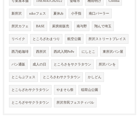
り菜屋本舗
THEMATCH2022
金曜市
梅雨明け
Creema
新所沢
nikoフェス
夏休み
小手指
南口パーラー
所沢カフェ
BASE
厨房前販売
南与野
翔んで埼玉
リベイク
ところざわまつり
航空公園
所沢ストリートプレイス
西乃処珈琲
西所沢
西武入間PePe
にしとこ
東所沢パン屋
パン通販
成人の日
ところさをサクラタウン
所沢パンを
とこらぶフェス
ところさわサクラタウン
かしどん
とこらざわサクラタウン
やまそら祭
稲荷山公園
ところざやサクラタウン
所沢市民フェスティバル