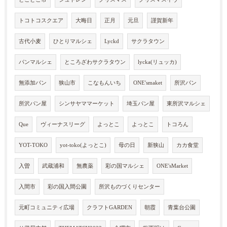
トコトコスクエア
大晦日
正月
元旦
謹賀新年
古代小麦
ひとりマルシェ
Lyckd
サクラタウン
パンマルシェ
ところざわサクラタウン
lycka(リュッカ)
無添加パン
狭山市
こなもんいち
ONE'smaket
所沢パン
所沢パン屋
シンサヤママーケット
埼玉パン屋
東所沢マルシェ
Que
ヴィーナスリーグ
よっとこ
よっとこ
トコろん
YOT-TOKO
yot-toko(よっとこ)
母の日
新狭山
カカ食堂
入曽
武蔵浦和
無農薬
彩の国マルシェ
ONE'sMarket
入間市
彩の国入間公園
所沢ものづくりセンター
元町コミュニティ広場
クラフトGARDEN
朝霞
青葉台公園