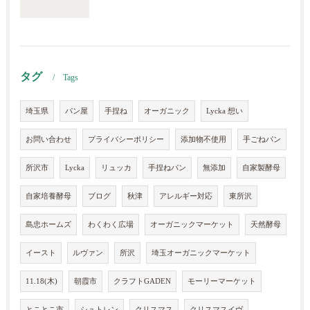
タグ
Tags
埼玉県
パン屋
手捏ね
オーガニック
Lycka 想い
お問い合わせ
プライバシーポリシー
添加物不使用
手ごねパン
所沢市
Lycka
リュッカ
手捏ねパン
無添加
自家製酵母
自家培養酵母
ブログ
秋津
アレルギー対応
東所沢
島忠ホームズ
わくわく広場
オーガニックマーケット
天然酵母
イースト
ルヴァン
所沢
埼玉オーガニックマーケット
11.18(木)
朝霞市
クラフトGADEN
モーリーマーケット
とことこ市
シュトレン
クリスマス
クリスマスイヴ