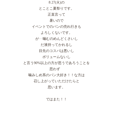
8.27(火)の
とことこ夏祭りです。
正直言って
暑いので
イベントでのパンの売れ行きも
よろしくないです。
が···噛むのめんどくさいし
だ液持ってかれるし
目先のコスパは悪いし
ボリュームないし
と言う90%以上の方が思うであろうことを
思わず
噛みしめ系のパン大好き！！な方は
召し上がっていただけたらと
思います。
ではまた！！