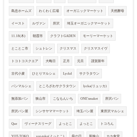
島忠ホームズ
わくわく広場
オーガニックマーケット
天然酵母
イースト
ルヴァン
所沢
埼玉オーガニックマーケット
11.18(木)
朝霞市
クラフトGADEN
モーリーマーケット
とことこ市
シュトレン
クリスマス
クリスマスイヴ
トコトコスクエア
大晦日
正月
元旦
謹賀新年
古代小麦
ひとりマルシェ
Lyckd
サクラタウン
パンマルシェ
ところざわサクラタウン
lycka(リュッカ)
無添加パン
狭山市
こなもんいち
ONE'smaket
所沢パン
所沢パン屋
シンサヤママーケット
埼玉パン屋
東所沢マルシェ
Que
ヴィーナスリーグ
よっとこ
よっとこ
トコろん
YOT-TOKO
yot-toko(よっとこ)
母の日
新狭山
カカ食堂