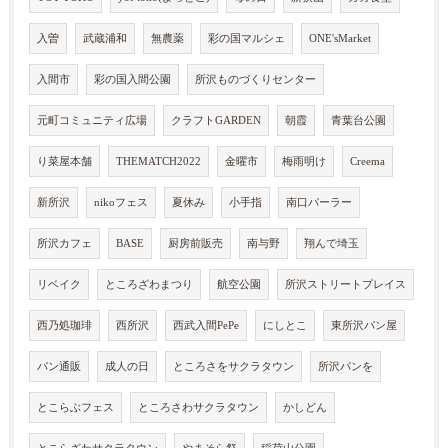
入曽
武蔵浦和
無農薬
彩の国マルシェ
ONE'sMarket
入間市
彩の国入間公園
所沢ものづくりセンター
元町コミュニティ広場
クラフトGARDEN
朝霞
青葉台公園
り菜屋本舗
THEMATCH2022
金曜市
梅雨明け
Creema
新所沢
nikoフェス
夏休み
小手指
南口パーラー
所沢カフェ
BASE
厨房前販売
南与野
翔んで埼玉
リベイク
ところざわまつり
航空公園
所沢ストリートプレイス
西乃処珈琲
西所沢
西武入間PePe
にしとこ
東所沢パン屋
パン通販
成人の日
ところさをサクラタウン
所沢パンを
とこらぶフェス
ところさわサクラタウン
かしどん