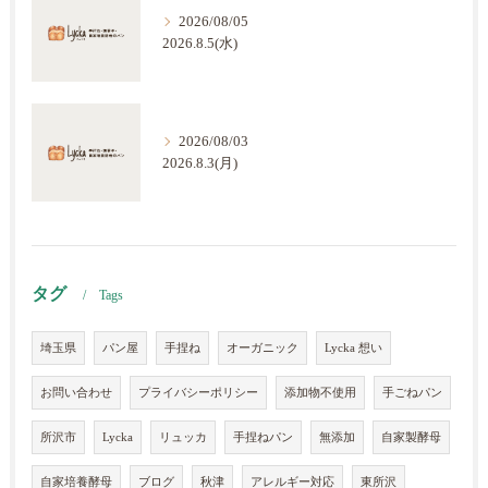
2026/08/05
2026.8.5(水)
2026/08/03
2026.8.3(月)
タグ
Tags
埼玉県
パン屋
手捏ね
オーガニック
Lycka 想い
お問い合わせ
プライバシーポリシー
添加物不使用
手ごねパン
所沢市
Lycka
リュッカ
手捏ねパン
無添加
自家製酵母
自家培養酵母
ブログ
秋津
アレルギー対応
東所沢