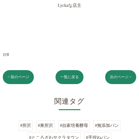
Lyckaな店主
日常
< 前のページ
一覧に戻る
次のページ >
関連タグ
#所沢
#東所沢
#自家培養酵母
#無添加パン
#ところざわサクラタウン
#手捏ねパン