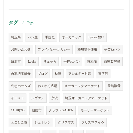
タグ
Tags
埼玉県
パン屋
手捏ね
オーガニック
Lycka 想い
お問い合わせ
プライバシーポリシー
添加物不使用
手ごねパン
所沢市
Lycka
リュッカ
手捏ねパン
無添加
自家製酵母
自家培養酵母
ブログ
秋津
アレルギー対応
東所沢
島忠ホームズ
わくわく広場
オーガニックマーケット
天然酵母
イースト
ルヴァン
所沢
埼玉オーガニックマーケット
11.18(木)
朝霞市
クラフトGADEN
モーリーマーケット
とことこ市
シュトレン
クリスマス
クリスマスイヴ