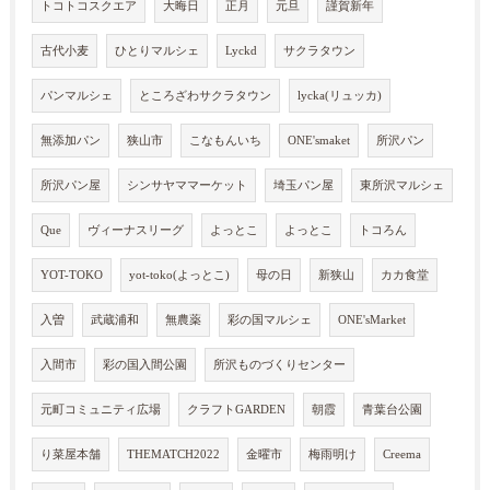
トコトコスクエア
大晦日
正月
元旦
謹賀新年
古代小麦
ひとりマルシェ
Lyckd
サクラタウン
パンマルシェ
ところざわサクラタウン
lycka(リュッカ)
無添加パン
狭山市
こなもんいち
ONE'smaket
所沢パン
所沢パン屋
シンサヤママーケット
埼玉パン屋
東所沢マルシェ
Que
ヴィーナスリーグ
よっとこ
よっとこ
トコろん
YOT-TOKO
yot-toko(よっとこ)
母の日
新狭山
カカ食堂
入曽
武蔵浦和
無農薬
彩の国マルシェ
ONE'sMarket
入間市
彩の国入間公園
所沢ものづくりセンター
元町コミュニティ広場
クラフトGARDEN
朝霞
青葉台公園
り菜屋本舗
THEMATCH2022
金曜市
梅雨明け
Creema