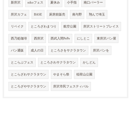
新所沢
nikoフェス
夏休み
小手指
南口パーラー
所沢カフェ
BASE
厨房前販売
南与野
翔んで埼玉
リベイク
ところざわまつり
航空公園
所沢ストリートプレイス
西乃処珈琲
西所沢
西武入間PePe
にしとこ
東所沢パン屋
パン通販
成人の日
ところさをサクラタウン
所沢パンを
とこらぶフェス
ところさわサクラタウン
かしどん
とこらざわサクラタウン
やまそら祭
稲荷山公園
ところざやサクラタウン
所沢市民フェスティバル