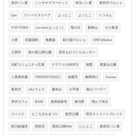
所沢パン屋
シンサヤママーケット
埼玉パン屋
東所沢マルシェ
Que
ヴィーナスリーグ
よっとこ
よっとこ
トコろん
YOT-TOKO
yot-toko(よっとこ)
母の日
新狭山
カカ食堂
入曽
武蔵浦和
無農薬
彩の国マルシェ
ONE'sMarket
入間市
彩の国入間公園
所沢ものづくりセンター
元町コミュニティ広場
クラフトGARDEN
朝霞
青葉台公園
り菜屋本舗
THEMATCH2022
金曜市
梅雨明け
Creema
新所沢
nikoフェス
夏休み
小手指
南口パーラー
所沢カフェ
BASE
厨房前販売
南与野
翔んで埼玉
リベイク
ところざわまつり
航空公園
所沢ストリートプレイス
西乃処珈琲
西所沢
西武入間PePe
にしとこ
東所沢パン屋