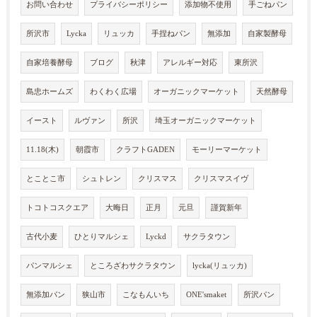
お問い合わせ
プライバシーポリシー
添加物不使用
手ごねパン
所沢市
Lycka
リュッカ
手捏ねパン
無添加
自家製酵母
自家培養酵母
ブログ
秋津
アレルギー対応
東所沢
島忠ホームズ
わくわく広場
オーガニックマーケット
天然酵母
イースト
ルヴァン
所沢
埼玉オーガニックマーケット
11.18(木)
朝霞市
クラフトGADEN
モーリーマーケット
とことこ市
シュトレン
クリスマス
クリスマスイヴ
トコトコスクエア
大晦日
正月
元旦
謹賀新年
古代小麦
ひとりマルシェ
Lyckd
サクラタウン
パンマルシェ
ところざわサクラタウン
lycka(リュッカ)
無添加パン
狭山市
こなもんいち
ONE'smaket
所沢パン