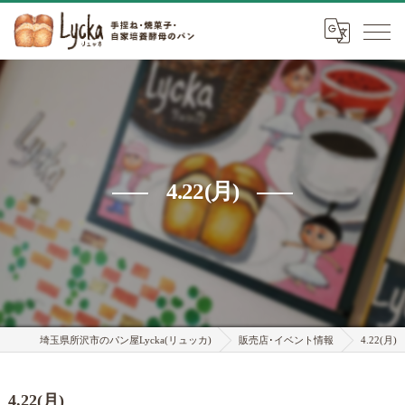
4.22(月)
埼玉県所沢市のパン屋Lycka(リュッカ)
販売店･イベント情報
4.22(月)
4.22(月)