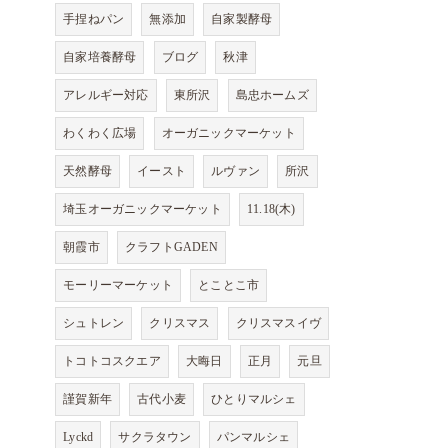
手捏ねパン
無添加
自家製酵母
自家培養酵母
ブログ
秋津
アレルギー対応
東所沢
島忠ホームズ
わくわく広場
オーガニックマーケット
天然酵母
イースト
ルヴァン
所沢
埼玉オーガニックマーケット
11.18(木)
朝霞市
クラフトGADEN
モーリーマーケット
とことこ市
シュトレン
クリスマス
クリスマスイヴ
トコトコスクエア
大晦日
正月
元旦
謹賀新年
古代小麦
ひとりマルシェ
Lyckd
サクラタウン
パンマルシェ