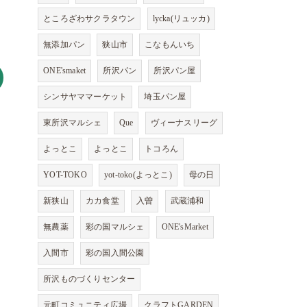
ところざわサクラタウン
lycka(リュッカ)
無添加パン
狭山市
こなもんいち
ONE'smaket
所沢パン
所沢パン屋
シンサヤママーケット
埼玉パン屋
東所沢マルシェ
Que
ヴィーナスリーグ
よっとこ
よっとこ
トコろん
YOT-TOKO
yot-toko(よっとこ)
母の日
新狭山
カカ食堂
入曽
武蔵浦和
無農薬
彩の国マルシェ
ONE'sMarket
入間市
彩の国入間公園
所沢ものづくりセンター
元町コミュニティ広場
クラフトGARDEN