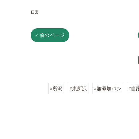
日常
< 前のページ
#所沢
#東所沢
#無添加パン
#自