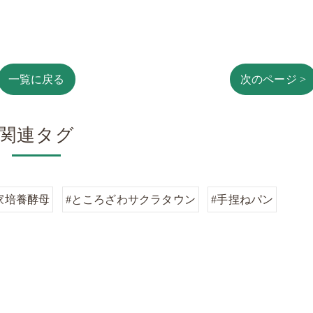
一覧に戻る
次のページ >
関連タグ
家培養酵母
#ところざわサクラタウン
#手捏ねパン