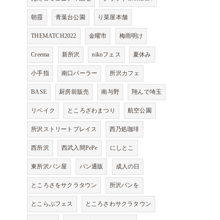
朝霞
青葉台公園
り菜屋本舗
THEMATCH2022
金曜市
梅雨明け
Creema
新所沢
nikoフェス
夏休み
小手指
南口パーラー
所沢カフェ
BASE
厨房前販売
南与野
翔んで埼玉
リベイク
ところざわまつり
航空公園
所沢ストリートプレイス
西乃処珈琲
西所沢
西武入間PePe
にしとこ
東所沢パン屋
パン通販
成人の日
ところさをサクラタウン
所沢パンを
とこらぶフェス
ところさわサクラタウン