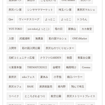
無添加パン
狭山市
こなもんいち
ONE'smaket
所沢パン
所沢パン屋
シンサヤママーケット
埼玉パン屋
東所沢マルシェ
Que
ヴィーナスリーグ
よっとこ
よっとこ
トコろん
YOT-TOKO
yot-toko(よっとこ)
母の日
新狭山
カカ食堂
入曽
武蔵浦和
無農薬
彩の国マルシェ
ONE'sMarket
入間市
彩の国入間公園
所沢ものづくりセンター
元町コミュニティ広場
クラフトGARDEN
朝霞
青葉台公園
り菜屋本舗
THEMATCH2022
金曜市
梅雨明け
Creema
新所沢
nikoフェス
夏休み
小手指
南口パーラー
所沢カフェ
BASE
厨房前販売
南与野
翔んで埼玉
リベイク
ところざわまつり
航空公園
所沢ストリートプレイス