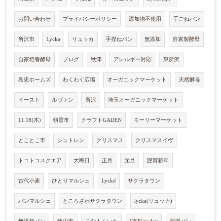
お問い合わせ
プライバシーポリシー
添加物不使用
手ごねパン
所沢市
Lycka
リュッカ
手捏ねパン
無添加
自家製酵母
自家培養酵母
ブログ
秋津
アレルギー対応
東所沢
島忠ホームズ
わくわく広場
オーガニックマーケット
天然酵母
イースト
ルヴァン
所沢
埼玉オーガニックマーケット
11.18(木)
朝霞市
クラフトGADEN
モーリーマーケット
とことこ市
シュトレン
クリスマス
クリスマスイヴ
トコトコスクエア
大晦日
正月
元旦
謹賀新年
古代小麦
ひとりマルシェ
Lyckd
サクラタウン
パンマルシェ
ところざわサクラタウン
lycka(リュッカ)