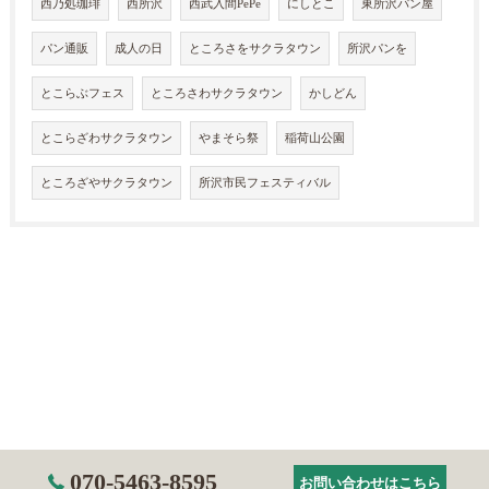
西乃処珈琲
西所沢
西武入間PePe
にしとこ
東所沢パン屋
パン通販
成人の日
ところさをサクラタウン
所沢パンを
とこらぶフェス
ところさわサクラタウン
かしどん
とこらざわサクラタウン
やまそら祭
稲荷山公園
ところざやサクラタウン
所沢市民フェスティバル
070-5463-8595
お問い合わせはこちら