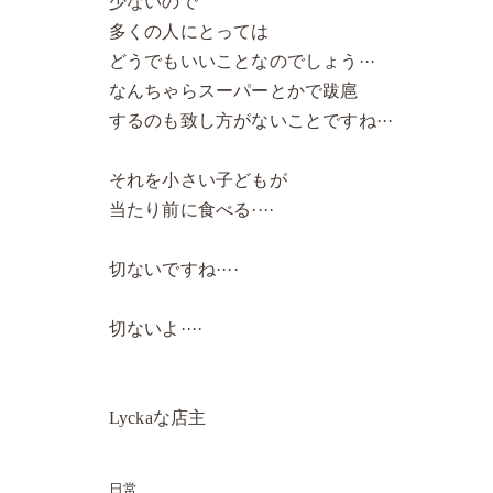
少ないので
多くの人にとっては
どうでもいいことなのでしょう···
なんちゃらスーパーとかで跋扈
するのも致し方がないことですね···
それを小さい子どもが
当たり前に食べる····
切ないですね····
切ないよ····
Lyckaな店主
日常