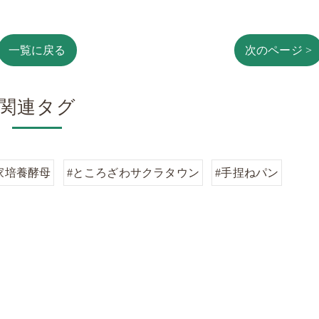
一覧に戻る
次のページ >
関連タグ
家培養酵母
#ところざわサクラタウン
#手捏ねパン