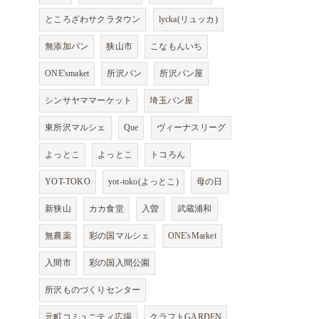
ところざわサクラタウン
lycka(リュッカ)
無添加パン
狭山市
こなもんいち
ONE'smaket
所沢パン
所沢パン屋
シンサヤママーケット
埼玉パン屋
東所沢マルシェ
Que
ヴィーナスリーグ
よっとこ
よっとこ
トコろん
YOT-TOKO
yot-toko(よっとこ)
母の日
新狭山
カカ食堂
入曽
武蔵浦和
無農薬
彩の国マルシェ
ONE'sMarket
入間市
彩の国入間公園
所沢ものづくりセンター
元町コミュニティ広場
クラフトGARDEN