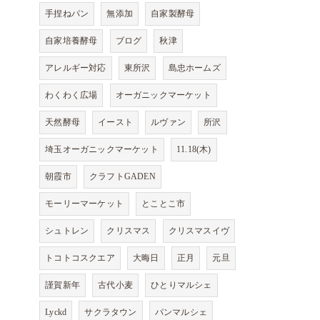
手捏ねパン
無添加
自家製酵母
自家培養酵母
ブログ
秋津
アレルギー対応
東所沢
島忠ホームズ
わくわく広場
オーガニックマーケット
天然酵母
イースト
ルヴァン
所沢
埼玉オーガニックマーケット
11.18(木)
朝霞市
クラフトGADEN
モーリーマーケット
とことこ市
シュトレン
クリスマス
クリスマスイヴ
トコトコスクエア
大晦日
正月
元旦
謹賀新年
古代小麦
ひとりマルシェ
Lyckd
サクラタウン
パンマルシェ