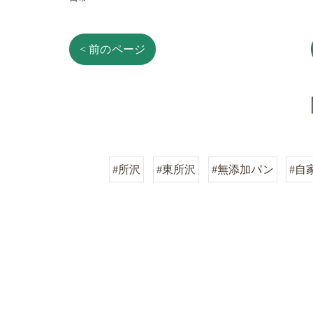
< 前のページ
#所沢
#東所沢
#無添加パン
#自