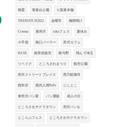
朝霞
青葉台公園
り菜屋本舗
THEMATCH2022
金曜市
梅雨明け
Creema
新所沢
nikoフェス
夏休み
小手指
南口パーラー
所沢カフェ
BASE
厨房前販売
南与野
翔んで埼玉
リベイク
ところざわまつり
航空公園
所沢ストリートプレイス
西乃処珈琲
西所沢
西武入間PePe
にしとこ
東所沢パン屋
パン通販
成人の日
ところさをサクラタウン
所沢パンを
とこらぶフェス
ところさわサクラタウン