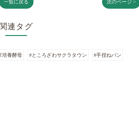
一覧に戻る
次のページ >
関連タグ
家培養酵母
#ところざわサクラタウン
#手捏ねパン