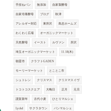
手捏ねパン
無添加
自家製酵母
自家培養酵母
ブログ
秋津
アレルギー対応
東所沢
島忠ホームズ
わくわく広場
オーガニックマーケット
天然酵母
イースト
ルヴァン
所沢
埼玉オーガニックマーケット
11.18(木)
朝霞市
クラフトGADEN
モーリーマーケット
とことこ市
シュトレン
クリスマス
クリスマスイヴ
トコトコスクエア
大晦日
正月
元旦
謹賀新年
古代小麦
ひとりマルシェ
Lyckd
サクラタウン
パンマルシェ