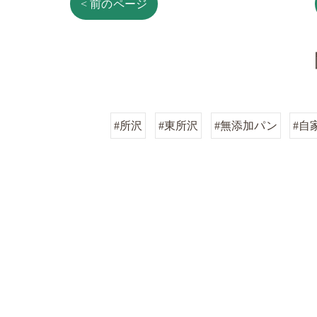
< 前のページ
#所沢
#東所沢
#無添加パン
#自