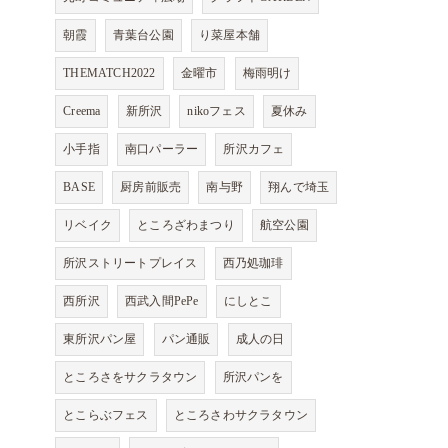
朝霞
青葉台公園
り菜屋本舗
THEMATCH2022
金曜市
梅雨明け
Creema
新所沢
nikoフェス
夏休み
小手指
南口パーラー
所沢カフェ
BASE
厨房前販売
南与野
翔んで埼玉
リベイク
ところざわまつり
航空公園
所沢ストリートプレイス
西乃処珈琲
西所沢
西武入間PePe
にしとこ
東所沢パン屋
パン通販
成人の日
ところさをサクラタウン
所沢パンを
とこらぶフェス
ところさわサクラタウン