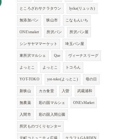
ところざわサクラタウン
lycka(リュッカ)
無添加パン
狭山市
こなもんいち
ONE'smaket
所沢パン
所沢パン屋
シンサヤママーケット
埼玉パン屋
東所沢マルシェ
Que
ヴィーナスリーグ
よっとこ
よっとこ
トコろん
YOT-TOKO
yot-toko(よっとこ)
母の日
新狭山
カカ食堂
入曽
武蔵浦和
無農薬
彩の国マルシェ
ONE'sMarket
入間市
彩の国入間公園
所沢ものづくりセンター
元町コミュニティ広場
クラフトGARDEN