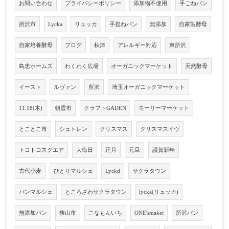
お問い合わせ
プライバシーポリシー
添加物不使用
手ごねパン
所沢市
Lycka
リュッカ
手捏ねパン
無添加
自家製酵母
自家培養酵母
ブログ
秋津
アレルギー対応
東所沢
島忠ホームズ
わくわく広場
オーガニックマーケット
天然酵母
イースト
ルヴァン
所沢
埼玉オーガニックマーケット
11.18(木)
朝霞市
クラフトGADEN
モーリーマーケット
とことこ市
シュトレン
クリスマス
クリスマスイヴ
トコトコスクエア
大晦日
正月
元旦
謹賀新年
古代小麦
ひとりマルシェ
Lyckd
サクラタウン
パンマルシェ
ところざわサクラタウン
lycka(リュッカ)
無添加パン
狭山市
こなもんいち
ONE'smaket
所沢パン