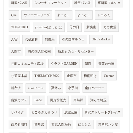
所沢パン屋
シンサヤママーケット
埼玉パン屋
東所沢マルシェ
Que
ヴィーナスリーグ
よっとこ
よっとこ
トコろん
YOT-TOKO
yot-toko(よっとこ)
母の日
新狭山
カカ食堂
入曽
武蔵浦和
無農薬
彩の国マルシェ
ONE'sMarket
入間市
彩の国入間公園
所沢ものづくりセンター
元町コミュニティ広場
クラフトGARDEN
朝霞
青葉台公園
り菜屋本舗
THEMATCH2022
金曜市
梅雨明け
Creema
新所沢
nikoフェス
夏休み
小手指
南口パーラー
所沢カフェ
BASE
厨房前販売
南与野
翔んで埼玉
リベイク
ところざわまつり
航空公園
所沢ストリートプレイス
西乃処珈琲
西所沢
西武入間PePe
にしとこ
東所沢パン屋