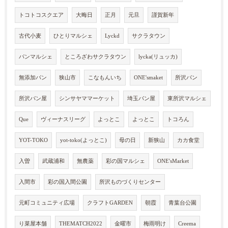
トコトコスクエア
大晦日
正月
元旦
謹賀新年
古代小麦
ひとりマルシェ
Lyckd
サクラタウン
パンマルシェ
ところざわサクラタウン
lycka(リュッカ)
無添加パン
狭山市
こなもんいち
ONE'smaket
所沢パン
所沢パン屋
シンサヤママーケット
埼玉パン屋
東所沢マルシェ
Que
ヴィーナスリーグ
よっとこ
よっとこ
トコろん
YOT-TOKO
yot-toko(よっとこ)
母の日
新狭山
カカ食堂
入曽
武蔵浦和
無農薬
彩の国マルシェ
ONE'sMarket
入間市
彩の国入間公園
所沢ものづくりセンター
元町コミュニティ広場
クラフトGARDEN
朝霞
青葉台公園
り菜屋本舗
THEMATCH2022
金曜市
梅雨明け
Creema