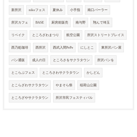
新所沢
nikoフェス
夏休み
小手指
南口パーラー
所沢カフェ
BASE
厨房前販売
南与野
翔んで埼玉
リベイク
ところざわまつり
航空公園
所沢ストリートプレイス
西乃処珈琲
西所沢
西武入間PePe
にしとこ
東所沢パン屋
パン通販
成人の日
ところさをサクラタウン
所沢パンを
とこらぶフェス
ところさわサクラタウン
かしどん
とこらざわサクラタウン
やまそら祭
稲荷山公園
ところざやサクラタウン
所沢市民フェスティバル