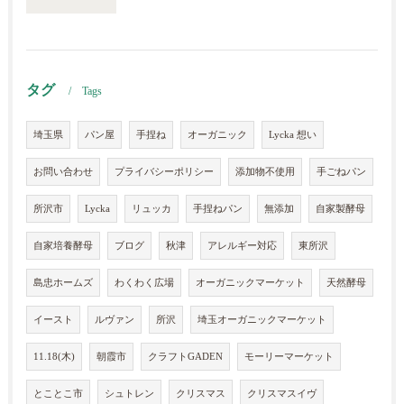
タグ
Tags
埼玉県
パン屋
手捏ね
オーガニック
Lycka 想い
お問い合わせ
プライバシーポリシー
添加物不使用
手ごねパン
所沢市
Lycka
リュッカ
手捏ねパン
無添加
自家製酵母
自家培養酵母
ブログ
秋津
アレルギー対応
東所沢
島忠ホームズ
わくわく広場
オーガニックマーケット
天然酵母
イースト
ルヴァン
所沢
埼玉オーガニックマーケット
11.18(木)
朝霞市
クラフトGADEN
モーリーマーケット
とことこ市
シュトレン
クリスマス
クリスマスイヴ