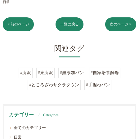
日常
< 前のページ
一覧に戻る
次のページ >
関連タグ
#所沢
#東所沢
#無添加パン
#自家培養酵母
#ところざわサクラタウン
#手捏ねパン
カテゴリー
Categories
全てのカテゴリー
日常