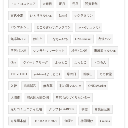
トコトコスクエア
大晦日
正月
元旦
謹賀新年
古代小麦
ひとりマルシェ
Lyckd
サクラタウン
パンマルシェ
ところざわサクラタウン
lycka(リュッカ)
無添加パン
狭山市
こなもんいち
ONE'smaket
所沢パン
所沢パン屋
シンサヤママーケット
埼玉パン屋
東所沢マルシェ
Que
ヴィーナスリーグ
よっとこ
よっとこ
トコろん
YOT-TOKO
yot-toko(よっとこ)
母の日
新狭山
カカ食堂
入曽
武蔵浦和
無農薬
彩の国マルシェ
ONE'sMarket
入間市
彩の国入間公園
所沢ものづくりセンター
元町コミュニティ広場
クラフトGARDEN
朝霞
青葉台公園
り菜屋本舗
THEMATCH2022
金曜市
梅雨明け
Creema