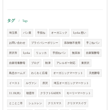
タグ
Tags
埼玉県
パン屋
手捏ね
オーガニック
Lycka 想い
お問い合わせ
プライバシーポリシー
添加物不使用
手ごねパン
所沢市
Lycka
リュッカ
手捏ねパン
無添加
自家製酵母
自家培養酵母
ブログ
秋津
アレルギー対応
東所沢
島忠ホームズ
わくわく広場
オーガニックマーケット
天然酵母
イースト
ルヴァン
所沢
埼玉オーガニックマーケット
11.18(木)
朝霞市
クラフトGADEN
モーリーマーケット
とことこ市
シュトレン
クリスマス
クリスマスイヴ