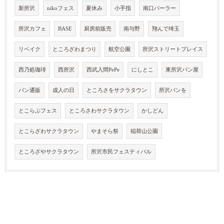
新所沢
nikoフェス
夏休み
小手指
南口パーラー
所沢カフェ
BASE
厨房前販売
南与野
翔んで埼玉
リベイク
ところざわまつり
航空公園
所沢ストリートプレイス
西乃処珈琲
西所沢
西武入間PePe
にしとこ
東所沢パン屋
パン通販
成人の日
ところさをサクラタウン
所沢パンを
とこらぶフェス
ところさわサクラタウン
かしどん
とこらざわサクラタウン
やまそら祭
稲荷山公園
ところざやサクラタウン
所沢市民フェスティバル