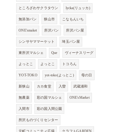
ところざわサクラタウン
lycka(リュッカ)
無添加パン
狭山市
こなもんいち
ONE'smaket
所沢パン
所沢パン屋
シンサヤママーケット
埼玉パン屋
東所沢マルシェ
Que
ヴィーナスリーグ
よっとこ
よっとこ
トコろん
YOT-TOKO
yot-toko(よっとこ)
母の日
新狭山
カカ食堂
入曽
武蔵浦和
無農薬
彩の国マルシェ
ONE'sMarket
入間市
彩の国入間公園
所沢ものづくりセンター
元町コミュニティ広場
クラフトGARDEN