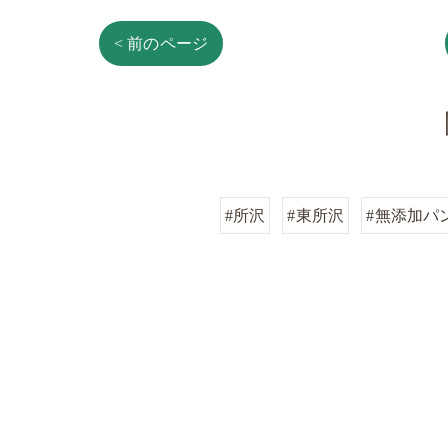
< 前のページ
#所沢
#東所沢
#無添加パ