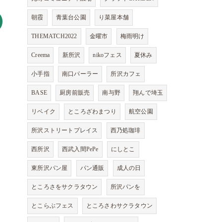
朝霞
青葉台公園
り菜屋本舗
THEMATCH2022
金曜市
梅雨明け
Creema
新所沢
nikoフェス
夏休み
小手指
南口パーラー
所沢カフェ
BASE
厨房前販売
南与野
翔んで埼玉
リベイク
ところざわまつり
航空公園
所沢ストリートプレイス
西乃処珈琲
西所沢
西武入間PePe
にしとこ
東所沢パン屋
パン通販
成人の日
ところさをサクラタウン
所沢パンを
とこらぶフェス
ところさわサクラタウン