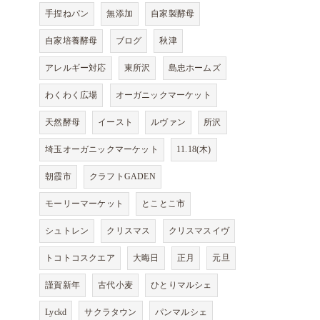
手捏ねパン
無添加
自家製酵母
自家培養酵母
ブログ
秋津
アレルギー対応
東所沢
島忠ホームズ
わくわく広場
オーガニックマーケット
天然酵母
イースト
ルヴァン
所沢
埼玉オーガニックマーケット
11.18(木)
朝霞市
クラフトGADEN
モーリーマーケット
とことこ市
シュトレン
クリスマス
クリスマスイヴ
トコトコスクエア
大晦日
正月
元旦
謹賀新年
古代小麦
ひとりマルシェ
Lyckd
サクラタウン
パンマルシェ