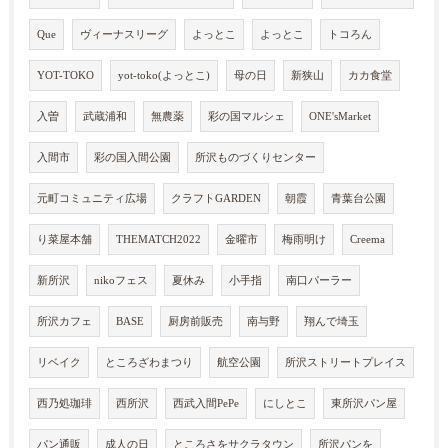
Que
ヴィーナスリーグ
よっとこ
よっとこ
トコろん
YOT-TOKO
yot-toko(よっとこ)
母の日
新狭山
カカ食堂
入曽
武蔵浦和
無農薬
彩の国マルシェ
ONE'sMarket
入間市
彩の国入間公園
所沢ものづくりセンター
元町コミュニティ広場
クラフトGARDEN
朝霞
青葉台公園
り菜屋本舗
THEMATCH2022
金曜市
梅雨明け
Creema
新所沢
nikoフェス
夏休み
小手指
南口パーラー
所沢カフェ
BASE
厨房前販売
南与野
翔んで埼玉
リベイク
ところざわまつり
航空公園
所沢ストリートプレイス
西乃処珈琲
西所沢
西武入間PePe
にしとこ
東所沢パン屋
パン通販
成人の日
ところさをサクラタウン
所沢パンを