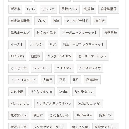
所沢市
Lycka
リュッカ
手捏ねパン
無添加
自家製酵母
自家培養酵母
ブログ
秋津
アレルギー対応
東所沢
島忠ホームズ
わくわく広場
オーガニックマーケット
天然酵母
イースト
ルヴァン
所沢
埼玉オーガニックマーケット
11.18(木)
朝霞市
クラフトGADEN
モーリーマーケット
とことこ市
シュトレン
クリスマス
クリスマスイヴ
トコトコスクエア
大晦日
正月
元旦
謹賀新年
古代小麦
ひとりマルシェ
Lyckd
サクラタウン
パンマルシェ
ところざわサクラタウン
lycka(リュッカ)
無添加パン
狭山市
こなもんいち
ONE'smaket
所沢パン
所沢パン屋
シンサヤママーケット
埼玉パン屋
東所沢マルシェ