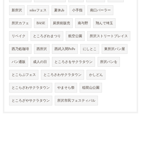
新所沢
nikoフェス
夏休み
小手指
南口パーラー
所沢カフェ
BASE
厨房前販売
南与野
翔んで埼玉
リベイク
ところざわまつり
航空公園
所沢ストリートプレイス
西乃処珈琲
西所沢
西武入間PePe
にしとこ
東所沢パン屋
パン通販
成人の日
ところさをサクラタウン
所沢パンを
とこらぶフェス
ところさわサクラタウン
かしどん
とこらざわサクラタウン
やまそら祭
稲荷山公園
ところざやサクラタウン
所沢市民フェスティバル