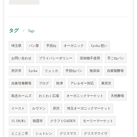
タグ
Tags
埼玉県
パン屋
手捏ね
オーガニック
Lycka 想い
お問い合わせ
プライバシーポリシー
添加物不使用
手ごねパン
所沢市
Lycka
リュッカ
手捏ねパン
無添加
自家製酵母
自家培養酵母
ブログ
秋津
アレルギー対応
東所沢
島忠ホームズ
わくわく広場
オーガニックマーケット
天然酵母
イースト
ルヴァン
所沢
埼玉オーガニックマーケット
11.18(木)
朝霞市
クラフトGADEN
モーリーマーケット
とことこ市
シュトレン
クリスマス
クリスマスイヴ