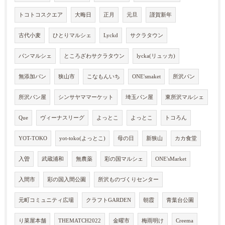
トコトコスクエア
大晦日
正月
元旦
謹賀新年
古代小麦
ひとりマルシェ
Lyckd
サクラタウン
パンマルシェ
ところざわサクラタウン
lycka(リュッカ)
無添加パン
狭山市
こなもんいち
ONE'smaket
所沢パン
所沢パン屋
シンサヤママーケット
埼玉パン屋
東所沢マルシェ
Que
ヴィーナスリーグ
よっとこ
よっとこ
トコろん
YOT-TOKO
yot-toko(よっとこ)
母の日
新狭山
カカ食堂
入曽
武蔵浦和
無農薬
彩の国マルシェ
ONE'sMarket
入間市
彩の国入間公園
所沢ものづくりセンター
元町コミュニティ広場
クラフトGARDEN
朝霞
青葉台公園
り菜屋本舗
THEMATCH2022
金曜市
梅雨明け
Creema