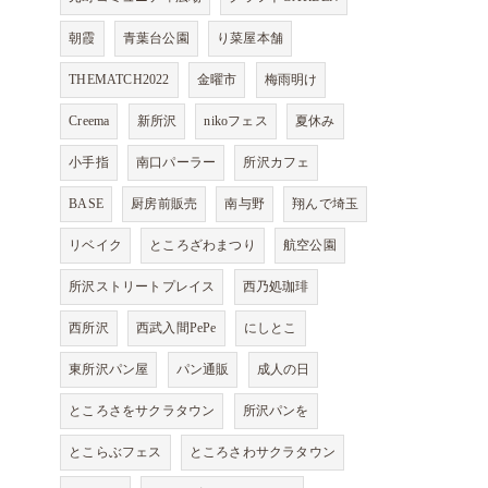
朝霞
青葉台公園
り菜屋本舗
THEMATCH2022
金曜市
梅雨明け
Creema
新所沢
nikoフェス
夏休み
小手指
南口パーラー
所沢カフェ
BASE
厨房前販売
南与野
翔んで埼玉
リベイク
ところざわまつり
航空公園
所沢ストリートプレイス
西乃処珈琲
西所沢
西武入間PePe
にしとこ
東所沢パン屋
パン通販
成人の日
ところさをサクラタウン
所沢パンを
とこらぶフェス
ところさわサクラタウン