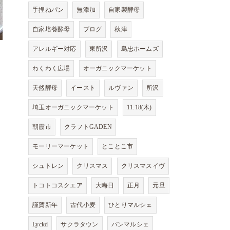
手捏ねパン
無添加
自家製酵母
自家培養酵母
ブログ
秋津
アレルギー対応
東所沢
島忠ホームズ
わくわく広場
オーガニックマーケット
天然酵母
イースト
ルヴァン
所沢
埼玉オーガニックマーケット
11.18(木)
朝霞市
クラフトGADEN
モーリーマーケット
とことこ市
シュトレン
クリスマス
クリスマスイヴ
トコトコスクエア
大晦日
正月
元旦
謹賀新年
古代小麦
ひとりマルシェ
Lyckd
サクラタウン
パンマルシェ