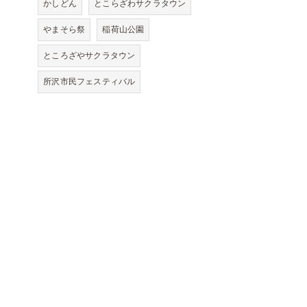
かしどん
とこらざわサクラタウン
やまそら祭
稲荷山公園
ところざやサクラタウン
所沢市民フェスティバル