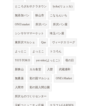
ところざわサクラタウン
lycka(リュッカ)
無添加パン
狭山市
こなもんいち
ONE'smaket
所沢パン
所沢パン屋
シンサヤママーケット
埼玉パン屋
東所沢マルシェ
Que
ヴィーナスリーグ
よっとこ
よっとこ
トコろん
YOT-TOKO
yot-toko(よっとこ)
母の日
新狭山
カカ食堂
入曽
武蔵浦和
無農薬
彩の国マルシェ
ONE'sMarket
入間市
彩の国入間公園
所沢ものづくりセンター
元町コミュニティ広場
クラフトGARDEN