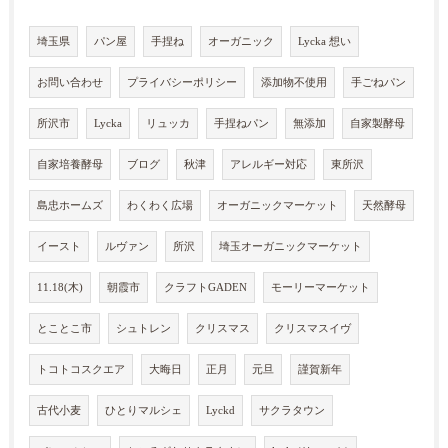
埼玉県
パン屋
手捏ね
オーガニック
Lycka 想い
お問い合わせ
プライバシーポリシー
添加物不使用
手ごねパン
所沢市
Lycka
リュッカ
手捏ねパン
無添加
自家製酵母
自家培養酵母
ブログ
秋津
アレルギー対応
東所沢
島忠ホームズ
わくわく広場
オーガニックマーケット
天然酵母
イースト
ルヴァン
所沢
埼玉オーガニックマーケット
11.18(木)
朝霞市
クラフトGADEN
モーリーマーケット
とことこ市
シュトレン
クリスマス
クリスマスイヴ
トコトコスクエア
大晦日
正月
元旦
謹賀新年
古代小麦
ひとりマルシェ
Lyckd
サクラタウン