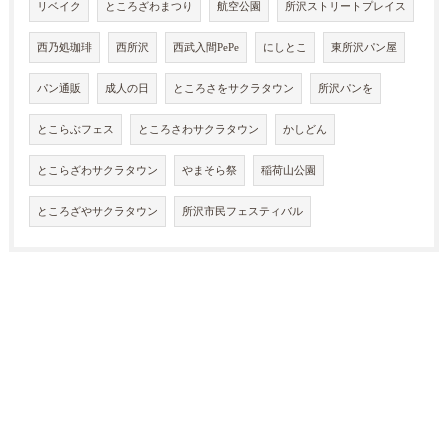
リベイク
ところざわまつり
航空公園
所沢ストリートプレイス
西乃処珈琲
西所沢
西武入間PePe
にしとこ
東所沢パン屋
パン通販
成人の日
ところさをサクラタウン
所沢パンを
とこらぶフェス
ところさわサクラタウン
かしどん
とこらざわサクラタウン
やまそら祭
稲荷山公園
ところざやサクラタウン
所沢市民フェスティバル