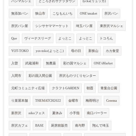
パンマルシェ
ところざわサクラタウン
lycka(リュッカ)
無添加パン
狭山市
こなもんいち
ONE'smaket
所沢パン
所沢パン屋
シンサヤママーケット
埼玉パン屋
東所沢マルシェ
Que
ヴィーナスリーグ
よっとこ
よっとこ
トコろん
YOT-TOKO
yot-toko(よっとこ)
母の日
新狭山
カカ食堂
入曽
武蔵浦和
無農薬
彩の国マルシェ
ONE'sMarket
入間市
彩の国入間公園
所沢ものづくりセンター
元町コミュニティ広場
クラフトGARDEN
朝霞
青葉台公園
り菜屋本舗
THEMATCH2022
金曜市
梅雨明け
Creema
新所沢
nikoフェス
夏休み
小手指
南口パーラー
所沢カフェ
BASE
厨房前販売
南与野
翔んで埼玉