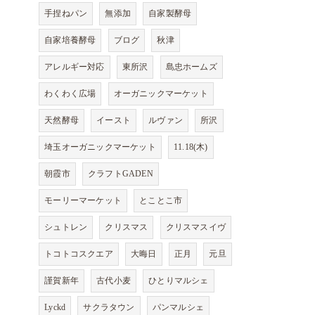
手捏ねパン
無添加
自家製酵母
自家培養酵母
ブログ
秋津
アレルギー対応
東所沢
島忠ホームズ
わくわく広場
オーガニックマーケット
天然酵母
イースト
ルヴァン
所沢
埼玉オーガニックマーケット
11.18(木)
朝霞市
クラフトGADEN
モーリーマーケット
とことこ市
シュトレン
クリスマス
クリスマスイヴ
トコトコスクエア
大晦日
正月
元旦
謹賀新年
古代小麦
ひとりマルシェ
Lyckd
サクラタウン
パンマルシェ