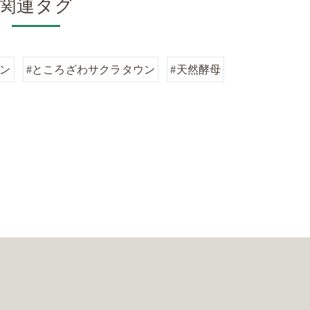
関連タグ
パン
#ところざわサクラタウン
#天然酵母