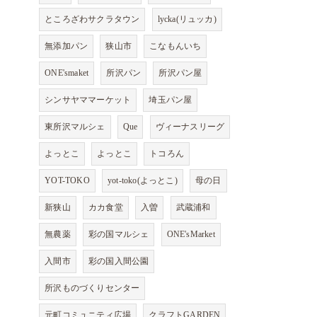
ところざわサクラタウン
lycka(リュッカ)
無添加パン
狭山市
こなもんいち
ONE'smaket
所沢パン
所沢パン屋
シンサヤママーケット
埼玉パン屋
東所沢マルシェ
Que
ヴィーナスリーグ
よっとこ
よっとこ
トコろん
YOT-TOKO
yot-toko(よっとこ)
母の日
新狭山
カカ食堂
入曽
武蔵浦和
無農薬
彩の国マルシェ
ONE'sMarket
入間市
彩の国入間公園
所沢ものづくりセンター
元町コミュニティ広場
クラフトGARDEN