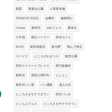
朝霞
青葉台公園
り菜屋本舗
THEMATCH2022
金曜市
梅雨明け
Creema
新所沢
nikoフェス
夏休み
小手指
南口パーラー
所沢カフェ
BASE
厨房前販売
南与野
翔んで埼玉
リベイク
ところざわまつり
航空公園
所沢ストリートプレイス
西乃処珈琲
西所沢
西武入間PePe
にしとこ
東所沢パン屋
パン通販
成人の日
ところさをサクラタウン
所沢パンを
とこらぶフェス
ところさわサクラタウン