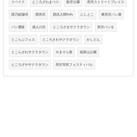
リベイク
ところざわまつり
航空公園
所沢ストリートプレイス
西乃処珈琲
西所沢
西武入間PePe
にしとこ
東所沢パン屋
パン通販
成人の日
ところさをサクラタウン
所沢パンを
とこらぶフェス
ところさわサクラタウン
かしどん
とこらざわサクラタウン
やまそら祭
稲荷山公園
ところざやサクラタウン
所沢市民フェスティバル