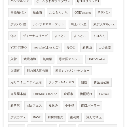
パンマルシェ
ところざわサクラタウン
lycka(リュッカ)
無添加パン
狭山市
こなもんいち
ONE'smaket
所沢パン
所沢パン屋
シンサヤママーケット
埼玉パン屋
東所沢マルシェ
Que
ヴィーナスリーグ
よっとこ
よっとこ
トコろん
YOT-TOKO
yot-toko(よっとこ)
母の日
新狭山
カカ食堂
入曽
武蔵浦和
無農薬
彩の国マルシェ
ONE'sMarket
入間市
彩の国入間公園
所沢ものづくりセンター
元町コミュニティ広場
クラフトGARDEN
朝霞
青葉台公園
り菜屋本舗
THEMATCH2022
金曜市
梅雨明け
Creema
新所沢
nikoフェス
夏休み
小手指
南口パーラー
所沢カフェ
BASE
厨房前販売
南与野
翔んで埼玉