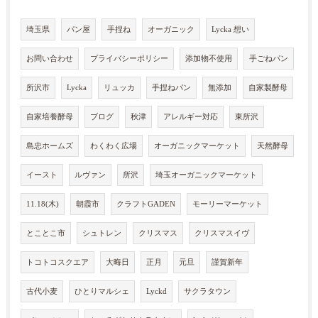
埼玉県
パン屋
手捏ね
オーガニック
Lycka 想い
お問い合わせ
プライバシーポリシー
添加物不使用
手ごねパン
所沢市
Lycka
リュッカ
手捏ねパン
無添加
自家製酵母
自家培養酵母
ブログ
秋津
アレルギー対応
東所沢
島忠ホームズ
わくわく広場
オーガニックマーケット
天然酵母
イースト
ルヴァン
所沢
埼玉オーガニックマーケット
11.18(木)
朝霞市
クラフトGADEN
モーリーマーケット
とことこ市
シュトレン
クリスマス
クリスマスイヴ
トコトコスクエア
大晦日
正月
元旦
謹賀新年
古代小麦
ひとりマルシェ
Lyckd
サクラタウン