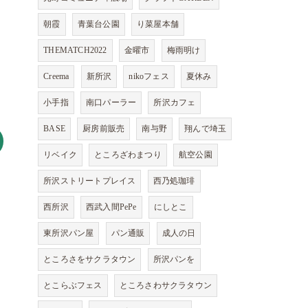
朝霞
青葉台公園
り菜屋本舗
THEMATCH2022
金曜市
梅雨明け
Creema
新所沢
nikoフェス
夏休み
小手指
南口パーラー
所沢カフェ
BASE
厨房前販売
南与野
翔んで埼玉
リベイク
ところざわまつり
航空公園
所沢ストリートプレイス
西乃処珈琲
西所沢
西武入間PePe
にしとこ
東所沢パン屋
パン通販
成人の日
ところさをサクラタウン
所沢パンを
とこらぶフェス
ところさわサクラタウン