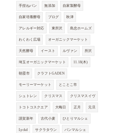
手捏ねパン
無添加
自家製酵母
自家培養酵母
ブログ
秋津
アレルギー対応
東所沢
島忠ホームズ
わくわく広場
オーガニックマーケット
天然酵母
イースト
ルヴァン
所沢
埼玉オーガニックマーケット
11.18(木)
朝霞市
クラフトGADEN
モーリーマーケット
とことこ市
シュトレン
クリスマス
クリスマスイヴ
トコトコスクエア
大晦日
正月
元旦
謹賀新年
古代小麦
ひとりマルシェ
Lyckd
サクラタウン
パンマルシェ