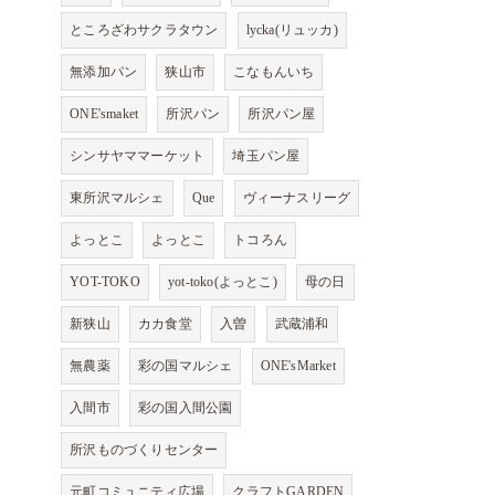
ところざわサクラタウン
lycka(リュッカ)
無添加パン
狭山市
こなもんいち
ONE'smaket
所沢パン
所沢パン屋
シンサヤママーケット
埼玉パン屋
東所沢マルシェ
Que
ヴィーナスリーグ
よっとこ
よっとこ
トコろん
YOT-TOKO
yot-toko(よっとこ)
母の日
新狭山
カカ食堂
入曽
武蔵浦和
無農薬
彩の国マルシェ
ONE'sMarket
入間市
彩の国入間公園
所沢ものづくりセンター
元町コミュニティ広場
クラフトGARDEN