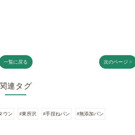
一覧に戻る
次のページ >
関連タグ
タウン
#東所沢
#手捏ねパン
#無添加パン