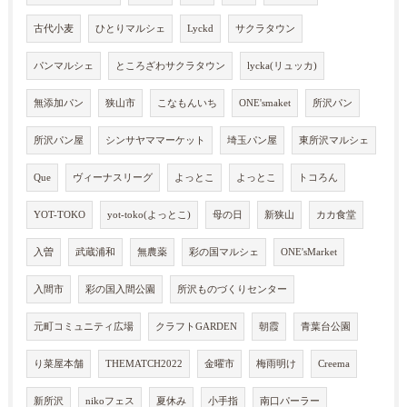
古代小麦
ひとりマルシェ
Lyckd
サクラタウン
パンマルシェ
ところざわサクラタウン
lycka(リュッカ)
無添加パン
狭山市
こなもんいち
ONE'smaket
所沢パン
所沢パン屋
シンサヤママーケット
埼玉パン屋
東所沢マルシェ
Que
ヴィーナスリーグ
よっとこ
よっとこ
トコろん
YOT-TOKO
yot-toko(よっとこ)
母の日
新狭山
カカ食堂
入曽
武蔵浦和
無農薬
彩の国マルシェ
ONE'sMarket
入間市
彩の国入間公園
所沢ものづくりセンター
元町コミュニティ広場
クラフトGARDEN
朝霞
青葉台公園
り菜屋本舗
THEMATCH2022
金曜市
梅雨明け
Creema
新所沢
nikoフェス
夏休み
小手指
南口パーラー