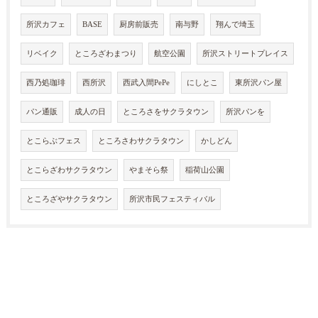
所沢カフェ
BASE
厨房前販売
南与野
翔んで埼玉
リベイク
ところざわまつり
航空公園
所沢ストリートプレイス
西乃処珈琲
西所沢
西武入間PePe
にしとこ
東所沢パン屋
パン通販
成人の日
ところさをサクラタウン
所沢パンを
とこらぶフェス
ところさわサクラタウン
かしどん
とこらざわサクラタウン
やまそら祭
稲荷山公園
ところざやサクラタウン
所沢市民フェスティバル