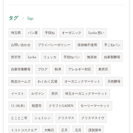
タグ
Tags
埼玉県
パン屋
手捏ね
オーガニック
Lycka 想い
お問い合わせ
プライバシーポリシー
添加物不使用
手ごねパン
所沢市
Lycka
リュッカ
手捏ねパン
無添加
自家製酵母
自家培養酵母
ブログ
秋津
アレルギー対応
東所沢
島忠ホームズ
わくわく広場
オーガニックマーケット
天然酵母
イースト
ルヴァン
所沢
埼玉オーガニックマーケット
11.18(木)
朝霞市
クラフトGADEN
モーリーマーケット
とことこ市
シュトレン
クリスマス
クリスマスイヴ
トコトコスクエア
大晦日
正月
元旦
謹賀新年