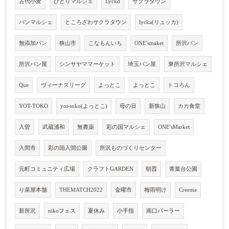
古代小麦
ひとりマルシェ
Lyckd
サクラタウン
パンマルシェ
ところざわサクラタウン
lycka(リュッカ)
無添加パン
狭山市
こなもんいち
ONE'smaket
所沢パン
所沢パン屋
シンサヤママーケット
埼玉パン屋
東所沢マルシェ
Que
ヴィーナスリーグ
よっとこ
よっとこ
トコろん
YOT-TOKO
yot-toko(よっとこ)
母の日
新狭山
カカ食堂
入曽
武蔵浦和
無農薬
彩の国マルシェ
ONE'sMarket
入間市
彩の国入間公園
所沢ものづくりセンター
元町コミュニティ広場
クラフトGARDEN
朝霞
青葉台公園
り菜屋本舗
THEMATCH2022
金曜市
梅雨明け
Creema
新所沢
nikoフェス
夏休み
小手指
南口パーラー