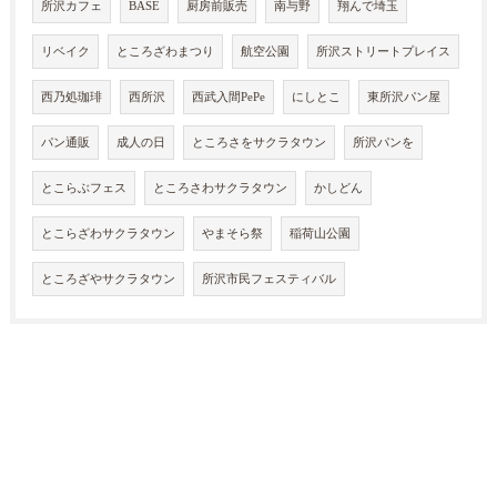
所沢カフェ
BASE
厨房前販売
南与野
翔んで埼玉
リベイク
ところざわまつり
航空公園
所沢ストリートプレイス
西乃処珈琲
西所沢
西武入間PePe
にしとこ
東所沢パン屋
パン通販
成人の日
ところさをサクラタウン
所沢パンを
とこらぶフェス
ところさわサクラタウン
かしどん
とこらざわサクラタウン
やまそら祭
稲荷山公園
ところざやサクラタウン
所沢市民フェスティバル