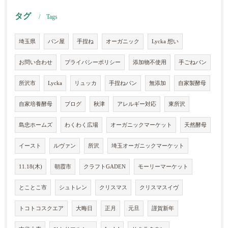
タグ
Tags
埼玉県
パン屋
手捏ね
オーガニック
Lycka 想い
お問い合わせ
プライバシーポリシー
添加物不使用
手ごねパン
所沢市
Lycka
リュッカ
手捏ねパン
無添加
自家製酵母
自家培養酵母
ブログ
秋津
アレルギー対応
東所沢
島忠ホームズ
わくわく広場
オーガニックマーケット
天然酵母
イースト
ルヴァン
所沢
埼玉オーガニックマーケット
11.18(木)
朝霞市
クラフトGADEN
モーリーマーケット
とことこ市
シュトレン
クリスマス
クリスマスイヴ
トコトコスクエア
大晦日
正月
元旦
謹賀新年