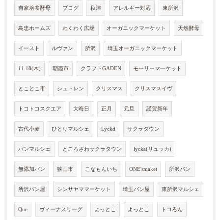
自家培養酵母
ブログ
秋津
アレルギー対応
東所沢
島忠ホームズ
わくわく広場
オーガニックマーケット
天然酵母
イースト
ルヴァン
所沢
埼玉オーガニックマーケット
11.18(木)
朝霞市
クラフトGADEN
モーリーマーケット
とことこ市
シュトレン
クリスマス
クリスマスイヴ
トコトコスクエア
大晦日
正月
元旦
謹賀新年
古代小麦
ひとりマルシェ
Lyckd
サクラタウン
パンマルシェ
ところざわサクラタウン
lycka(リュッカ)
無添加パン
狭山市
こなもんいち
ONE'smaket
所沢パン
所沢パン屋
シンサヤママーケット
埼玉パン屋
東所沢マルシェ
Que
ヴィーナスリーグ
よっとこ
よっとこ
トコろん