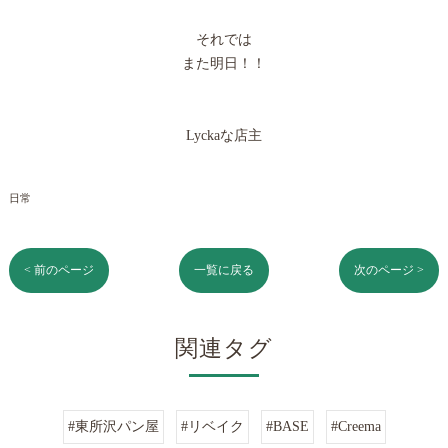
それでは
また明日！！
Lyckaな店主
日常
< 前のページ
一覧に戻る
次のページ >
関連タグ
#東所沢パン屋
#リベイク
#BASE
#Creema