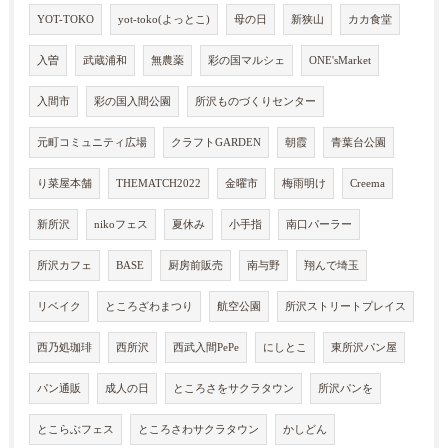
YOT-TOKO
yot-toko(よっとこ)
母の日
新狭山
カカ食堂
入曽
武蔵浦和
無農薬
彩の国マルシェ
ONE'sMarket
入間市
彩の国入間公園
所沢ものづくりセンター
元町コミュニティ広場
クラフトGARDEN
朝霞
青葉台公園
り菜屋本舗
THEMATCH2022
金曜市
梅雨明け
Creema
新所沢
nikoフェス
夏休み
小手指
南口パーラー
所沢カフェ
BASE
厨房前販売
南与野
翔んで埼玉
リベイク
ところざわまつり
航空公園
所沢ストリートプレイス
西乃処珈琲
西所沢
西武入間PePe
にしとこ
東所沢パン屋
パン通販
成人の日
ところさをサクラタウン
所沢パンを
とこらぶフェス
ところさわサクラタウン
かしどん