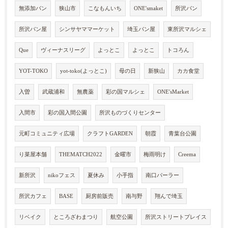
無添加パン
狭山市
こなもんいち
ONE'smaket
所沢パン
所沢パン屋
シンサヤママーケット
埼玉パン屋
東所沢マルシェ
Que
ヴィーナスリーグ
よっとこ
よっとこ
トコろん
YOT-TOKO
yot-toko(よっとこ)
母の日
新狭山
カカ食堂
入曽
武蔵浦和
無農薬
彩の国マルシェ
ONE'sMarket
入間市
彩の国入間公園
所沢ものづくりセンター
元町コミュニティ広場
クラフトGARDEN
朝霞
青葉台公園
り菜屋本舗
THEMATCH2022
金曜市
梅雨明け
Creema
新所沢
nikoフェス
夏休み
小手指
南口パーラー
所沢カフェ
BASE
厨房前販売
南与野
翔んで埼玉
リベイク
ところざわまつり
航空公園
所沢ストリートプレイス