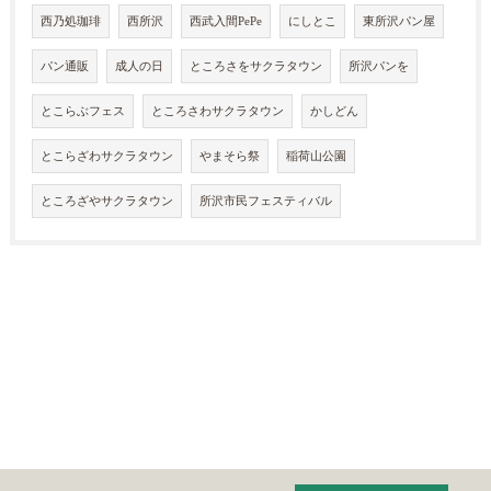
西乃処珈琲
西所沢
西武入間PePe
にしとこ
東所沢パン屋
パン通販
成人の日
ところさをサクラタウン
所沢パンを
とこらぶフェス
ところさわサクラタウン
かしどん
とこらざわサクラタウン
やまそら祭
稲荷山公園
ところざやサクラタウン
所沢市民フェスティバル