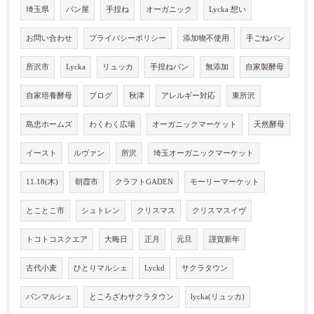
埼玉県
パン屋
手捏ね
オーガニック
Lycka 想い
お問い合わせ
プライバシーポリシー
添加物不使用
手ごねパン
所沢市
Lycka
リュッカ
手捏ねパン
無添加
自家製酵母
自家培養酵母
ブログ
秋津
アレルギー対応
東所沢
島忠ホームズ
わくわく広場
オーガニックマーケット
天然酵母
イースト
ルヴァン
所沢
埼玉オーガニックマーケット
11.18(木)
朝霞市
クラフトGADEN
モーリーマーケット
とことこ市
シュトレン
クリスマス
クリスマスイヴ
トコトコスクエア
大晦日
正月
元旦
謹賀新年
古代小麦
ひとりマルシェ
Lyckd
サクラタウン
パンマルシェ
ところざわサクラタウン
lycka(リュッカ)