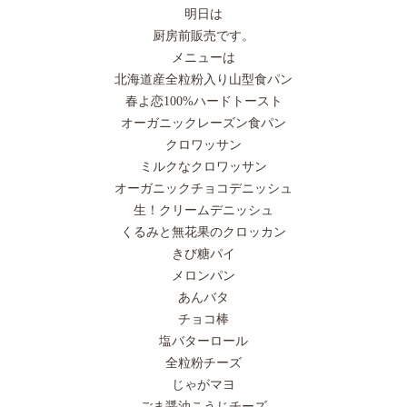
明日は
厨房前販売です。
メニューは
北海道産全粒粉入り山型食パン
春よ恋100%ハードトースト
オーガニックレーズン食パン
クロワッサン
ミルクなクロワッサン
オーガニックチョコデニッシュ
生！クリームデニッシュ
くるみと無花果のクロッカン
きび糖パイ
メロンパン
あんバタ
チョコ棒
塩バターロール
全粒粉チーズ
じゃがマヨ
ごま醤油こうじチーズ