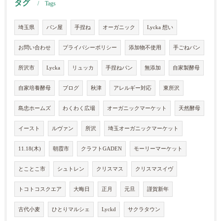
タグ
Tags
埼玉県
パン屋
手捏ね
オーガニック
Lycka 想い
お問い合わせ
プライバシーポリシー
添加物不使用
手ごねパン
所沢市
Lycka
リュッカ
手捏ねパン
無添加
自家製酵母
自家培養酵母
ブログ
秋津
アレルギー対応
東所沢
島忠ホームズ
わくわく広場
オーガニックマーケット
天然酵母
イースト
ルヴァン
所沢
埼玉オーガニックマーケット
11.18(木)
朝霞市
クラフトGADEN
モーリーマーケット
とことこ市
シュトレン
クリスマス
クリスマスイヴ
トコトコスクエア
大晦日
正月
元旦
謹賀新年
古代小麦
ひとりマルシェ
Lyckd
サクラタウン