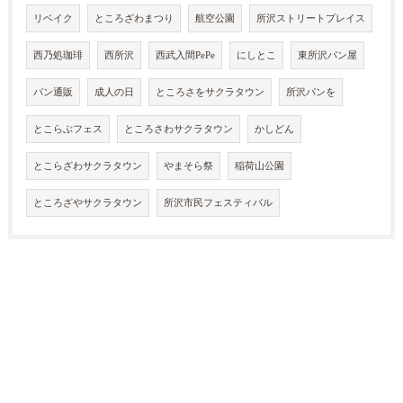
リベイク
ところざわまつり
航空公園
所沢ストリートプレイス
西乃処珈琲
西所沢
西武入間PePe
にしとこ
東所沢パン屋
パン通販
成人の日
ところさをサクラタウン
所沢パンを
とこらぶフェス
ところさわサクラタウン
かしどん
とこらざわサクラタウン
やまそら祭
稲荷山公園
ところざやサクラタウン
所沢市民フェスティバル