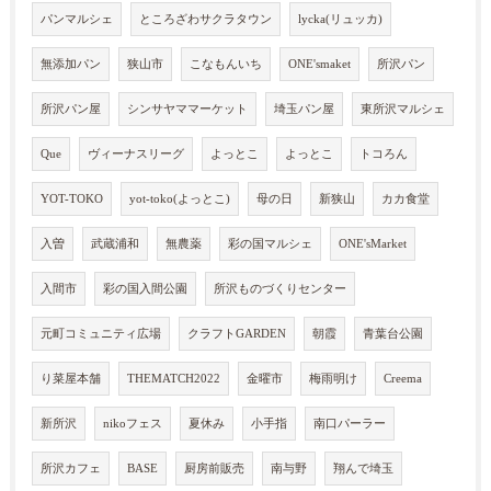
パンマルシェ
ところざわサクラタウン
lycka(リュッカ)
無添加パン
狭山市
こなもんいち
ONE'smaket
所沢パン
所沢パン屋
シンサヤママーケット
埼玉パン屋
東所沢マルシェ
Que
ヴィーナスリーグ
よっとこ
よっとこ
トコろん
YOT-TOKO
yot-toko(よっとこ)
母の日
新狭山
カカ食堂
入曽
武蔵浦和
無農薬
彩の国マルシェ
ONE'sMarket
入間市
彩の国入間公園
所沢ものづくりセンター
元町コミュニティ広場
クラフトGARDEN
朝霞
青葉台公園
り菜屋本舗
THEMATCH2022
金曜市
梅雨明け
Creema
新所沢
nikoフェス
夏休み
小手指
南口パーラー
所沢カフェ
BASE
厨房前販売
南与野
翔んで埼玉