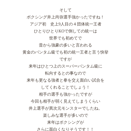
そして
ボクシング井上尚弥選手強かったですね！
アジア初 史上9人目の４団体統一王者
ひとりひとりKOで倒しての統一は
世界でも初めてで
昔から強豪の多いと言われる
黄金のバンタム級でも初の統一王者と言う快挙
ですが
来年はひとつ上のスーパーバンタム級に
転向するとの事なので
来年も更なる強者と拳を交え面白い試合を
してくれることでしょう！
相手の選手も強かったですが
今回も相手が弱く見えてしまうくらい
井上選手が異次元モンスターでしたね。
楽しみな選手が多いので
来年はボクシングが
さらに面白くなりそうです！！