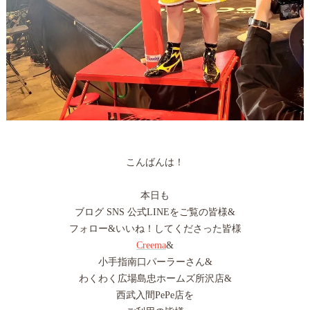
こんばんは！
本日も
ブログ SNS 公式LINEをご覧の皆様&
フォロー&いいね！してくださった皆様
Creema
&
小手指南口パーラーさん&
わくわく広場島忠ホームズ所沢店&
西武入間PePe店を