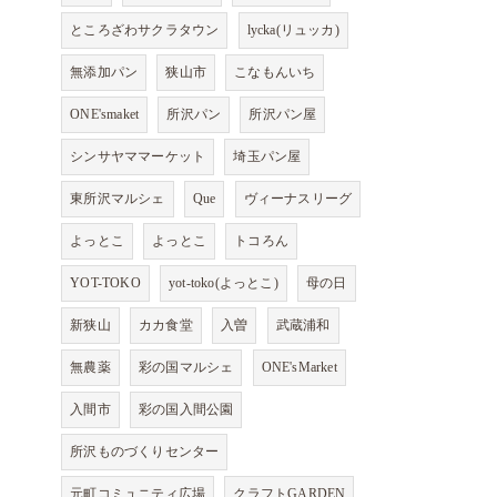
ところざわサクラタウン
lycka(リュッカ)
無添加パン
狭山市
こなもんいち
ONE'smaket
所沢パン
所沢パン屋
シンサヤママーケット
埼玉パン屋
東所沢マルシェ
Que
ヴィーナスリーグ
よっとこ
よっとこ
トコろん
YOT-TOKO
yot-toko(よっとこ)
母の日
新狭山
カカ食堂
入曽
武蔵浦和
無農薬
彩の国マルシェ
ONE'sMarket
入間市
彩の国入間公園
所沢ものづくりセンター
元町コミュニティ広場
クラフトGARDEN