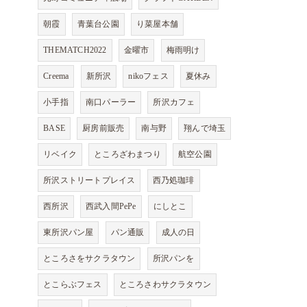
朝霞
青葉台公園
り菜屋本舗
THEMATCH2022
金曜市
梅雨明け
Creema
新所沢
nikoフェス
夏休み
小手指
南口パーラー
所沢カフェ
BASE
厨房前販売
南与野
翔んで埼玉
リベイク
ところざわまつり
航空公園
所沢ストリートプレイス
西乃処珈琲
西所沢
西武入間PePe
にしとこ
東所沢パン屋
パン通販
成人の日
ところさをサクラタウン
所沢パンを
とこらぶフェス
ところさわサクラタウン