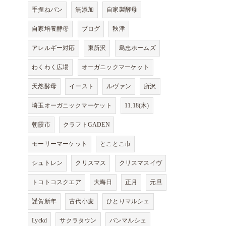
手捏ねパン
無添加
自家製酵母
自家培養酵母
ブログ
秋津
アレルギー対応
東所沢
島忠ホームズ
わくわく広場
オーガニックマーケット
天然酵母
イースト
ルヴァン
所沢
埼玉オーガニックマーケット
11.18(木)
朝霞市
クラフトGADEN
モーリーマーケット
とことこ市
シュトレン
クリスマス
クリスマスイヴ
トコトコスクエア
大晦日
正月
元旦
謹賀新年
古代小麦
ひとりマルシェ
Lyckd
サクラタウン
パンマルシェ