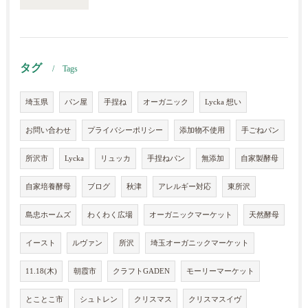
タグ
Tags
埼玉県
パン屋
手捏ね
オーガニック
Lycka 想い
お問い合わせ
プライバシーポリシー
添加物不使用
手ごねパン
所沢市
Lycka
リュッカ
手捏ねパン
無添加
自家製酵母
自家培養酵母
ブログ
秋津
アレルギー対応
東所沢
島忠ホームズ
わくわく広場
オーガニックマーケット
天然酵母
イースト
ルヴァン
所沢
埼玉オーガニックマーケット
11.18(木)
朝霞市
クラフトGADEN
モーリーマーケット
とことこ市
シュトレン
クリスマス
クリスマスイヴ