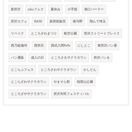
新所沢
nikoフェス
夏休み
小手指
南口パーラー
所沢カフェ
BASE
厨房前販売
南与野
翔んで埼玉
リベイク
ところざわまつり
航空公園
所沢ストリートプレイス
西乃処珈琲
西所沢
西武入間PePe
にしとこ
東所沢パン屋
パン通販
成人の日
ところさをサクラタウン
所沢パンを
とこらぶフェス
ところさわサクラタウン
かしどん
とこらざわサクラタウン
やまそら祭
稲荷山公園
ところざやサクラタウン
所沢市民フェスティバル