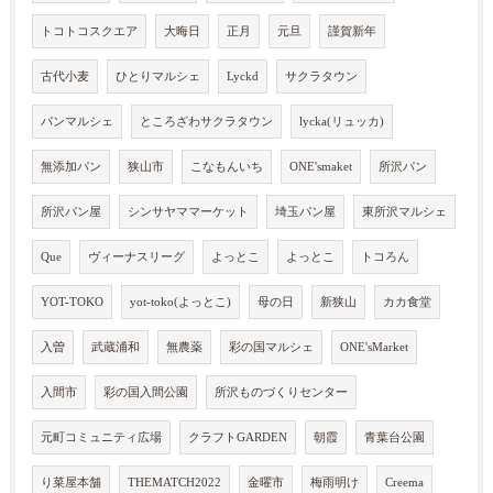
トコトコスクエア
大晦日
正月
元旦
謹賀新年
古代小麦
ひとりマルシェ
Lyckd
サクラタウン
パンマルシェ
ところざわサクラタウン
lycka(リュッカ)
無添加パン
狭山市
こなもんいち
ONE'smaket
所沢パン
所沢パン屋
シンサヤママーケット
埼玉パン屋
東所沢マルシェ
Que
ヴィーナスリーグ
よっとこ
よっとこ
トコろん
YOT-TOKO
yot-toko(よっとこ)
母の日
新狭山
カカ食堂
入曽
武蔵浦和
無農薬
彩の国マルシェ
ONE'sMarket
入間市
彩の国入間公園
所沢ものづくりセンター
元町コミュニティ広場
クラフトGARDEN
朝霞
青葉台公園
り菜屋本舗
THEMATCH2022
金曜市
梅雨明け
Creema