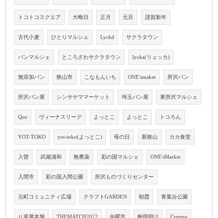
トコトコスクエア
大晦日
正月
元旦
謹賀新年
古代小麦
ひとりマルシェ
Lyckd
サクラタウン
パンマルシェ
ところざわサクラタウン
lycka(リュッカ)
無添加パン
狭山市
こなもんいち
ONE'smaket
所沢パン
所沢パン屋
シンサヤママーケット
埼玉パン屋
東所沢マルシェ
Que
ヴィーナスリーグ
よっとこ
よっとこ
トコろん
YOT-TOKO
yot-toko(よっとこ)
母の日
新狭山
カカ食堂
入曽
武蔵浦和
無農薬
彩の国マルシェ
ONE'sMarket
入間市
彩の国入間公園
所沢ものづくりセンター
元町コミュニティ広場
クラフトGARDEN
朝霞
青葉台公園
り菜屋本舗
THEMATCH2022
金曜市
梅雨明け
Creema