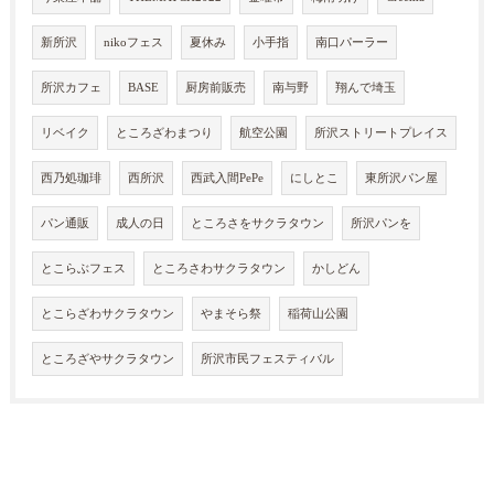
新所沢
nikoフェス
夏休み
小手指
南口パーラー
所沢カフェ
BASE
厨房前販売
南与野
翔んで埼玉
リベイク
ところざわまつり
航空公園
所沢ストリートプレイス
西乃処珈琲
西所沢
西武入間PePe
にしとこ
東所沢パン屋
パン通販
成人の日
ところさをサクラタウン
所沢パンを
とこらぶフェス
ところさわサクラタウン
かしどん
とこらざわサクラタウン
やまそら祭
稲荷山公園
ところざやサクラタウン
所沢市民フェスティバル