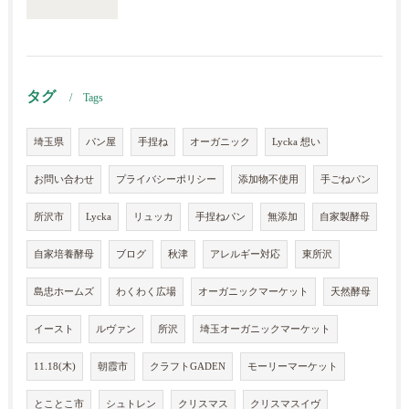
タグ
Tags
埼玉県
パン屋
手捏ね
オーガニック
Lycka 想い
お問い合わせ
プライバシーポリシー
添加物不使用
手ごねパン
所沢市
Lycka
リュッカ
手捏ねパン
無添加
自家製酵母
自家培養酵母
ブログ
秋津
アレルギー対応
東所沢
島忠ホームズ
わくわく広場
オーガニックマーケット
天然酵母
イースト
ルヴァン
所沢
埼玉オーガニックマーケット
11.18(木)
朝霞市
クラフトGADEN
モーリーマーケット
とことこ市
シュトレン
クリスマス
クリスマスイヴ