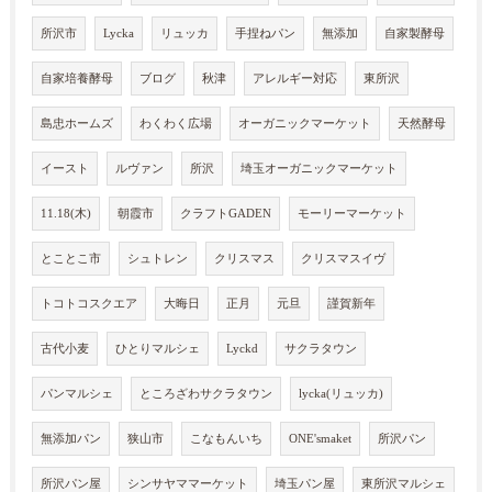
所沢市
Lycka
リュッカ
手捏ねパン
無添加
自家製酵母
自家培養酵母
ブログ
秋津
アレルギー対応
東所沢
島忠ホームズ
わくわく広場
オーガニックマーケット
天然酵母
イースト
ルヴァン
所沢
埼玉オーガニックマーケット
11.18(木)
朝霞市
クラフトGADEN
モーリーマーケット
とことこ市
シュトレン
クリスマス
クリスマスイヴ
トコトコスクエア
大晦日
正月
元旦
謹賀新年
古代小麦
ひとりマルシェ
Lyckd
サクラタウン
パンマルシェ
ところざわサクラタウン
lycka(リュッカ)
無添加パン
狭山市
こなもんいち
ONE'smaket
所沢パン
所沢パン屋
シンサヤママーケット
埼玉パン屋
東所沢マルシェ