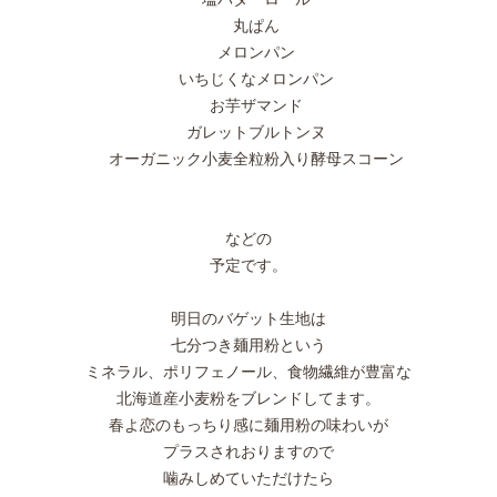
丸ぱん
メロンパン
いちじくなメロンパン
お芋ザマンド
ガレットブルトンヌ
オーガニック小麦全粒粉入り酵母スコーン
などの
予定です。
明日のバゲット生地は
七分つき麺用粉という
ミネラル、ポリフェノール、食物繊維が豊富な
北海道産小麦粉をブレンドしてます。
春よ恋のもっちり感に麺用粉の味わいが
プラスされおりますので
噛みしめていただけたら