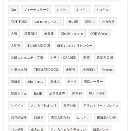
Que
ヴィーナスリーグ
よっとこ
よっとこ
トコろん
YOT-TOKO
yot-toko(よっとこ)
母の日
新狭山
カカ食堂
入曽
武蔵浦和
無農薬
彩の国マルシェ
ONE'sMarket
入間市
彩の国入間公園
所沢ものづくりセンター
元町コミュニティ広場
クラフトGARDEN
朝霞
青葉台公園
り菜屋本舗
THEMATCH2022
金曜市
梅雨明け
Creema
新所沢
nikoフェス
夏休み
小手指
南口パーラー
所沢カフェ
BASE
厨房前販売
南与野
翔んで埼玉
リベイク
ところざわまつり
航空公園
所沢ストリートプレイス
西乃処珈琲
西所沢
西武入間PePe
にしとこ
東所沢パン屋
パン通販
成人の日
ところさをサクラタウン
所沢パンを