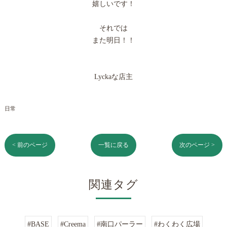
嬉しいです！
それでは
また明日！！
Lyckaな店主
日常
< 前のページ
一覧に戻る
次のページ >
関連タグ
#BASE
#Creema
#南口パーラー
#わくわく広場