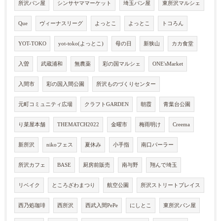
所沢パン屋
シンサヤママーケット
埼玉パン屋
東所沢マルシェ
Que
ヴィーナスリーグ
よっとこ
よっとこ
トコろん
YOT-TOKO
yot-toko(よっとこ)
母の日
新狭山
カカ食堂
入曽
武蔵浦和
無農薬
彩の国マルシェ
ONE'sMarket
入間市
彩の国入間公園
所沢ものづくりセンター
元町コミュニティ広場
クラフトGARDEN
朝霞
青葉台公園
り菜屋本舗
THEMATCH2022
金曜市
梅雨明け
Creema
新所沢
nikoフェス
夏休み
小手指
南口パーラー
所沢カフェ
BASE
厨房前販売
南与野
翔んで埼玉
リベイク
ところざわまつり
航空公園
所沢ストリートプレイス
西乃処珈琲
西所沢
西武入間PePe
にしとこ
東所沢パン屋