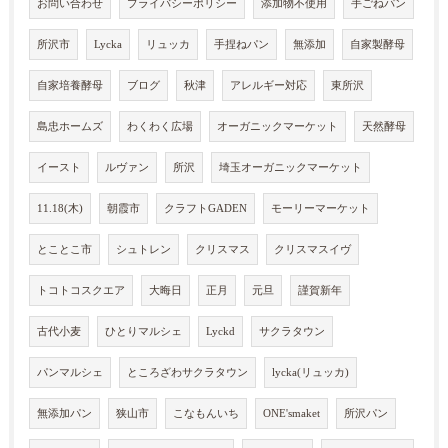
お問い合わせ
プライバシーポリシー
添加物不使用
手ごねパン
所沢市
Lycka
リュッカ
手捏ねパン
無添加
自家製酵母
自家培養酵母
ブログ
秋津
アレルギー対応
東所沢
島忠ホームズ
わくわく広場
オーガニックマーケット
天然酵母
イースト
ルヴァン
所沢
埼玉オーガニックマーケット
11.18(木)
朝霞市
クラフトGADEN
モーリーマーケット
とことこ市
シュトレン
クリスマス
クリスマスイヴ
トコトコスクエア
大晦日
正月
元旦
謹賀新年
古代小麦
ひとりマルシェ
Lyckd
サクラタウン
パンマルシェ
ところざわサクラタウン
lycka(リュッカ)
無添加パン
狭山市
こなもんいち
ONE'smaket
所沢パン