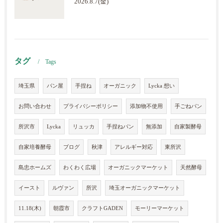
2026.8.7(金)
タグ
Tags
埼玉県
パン屋
手捏ね
オーガニック
Lycka 想い
お問い合わせ
プライバシーポリシー
添加物不使用
手ごねパン
所沢市
Lycka
リュッカ
手捏ねパン
無添加
自家製酵母
自家培養酵母
ブログ
秋津
アレルギー対応
東所沢
島忠ホームズ
わくわく広場
オーガニックマーケット
天然酵母
イースト
ルヴァン
所沢
埼玉オーガニックマーケット
11.18(木)
朝霞市
クラフトGADEN
モーリーマーケット