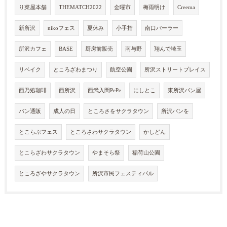
り菜屋本舗
THEMATCH2022
金曜市
梅雨明け
Creema
新所沢
nikoフェス
夏休み
小手指
南口パーラー
所沢カフェ
BASE
厨房前販売
南与野
翔んで埼玉
リベイク
ところざわまつり
航空公園
所沢ストリートプレイス
西乃処珈琲
西所沢
西武入間PePe
にしとこ
東所沢パン屋
パン通販
成人の日
ところさをサクラタウン
所沢パンを
とこらぶフェス
ところさわサクラタウン
かしどん
とこらざわサクラタウン
やまそら祭
稲荷山公園
ところざやサクラタウン
所沢市民フェスティバル