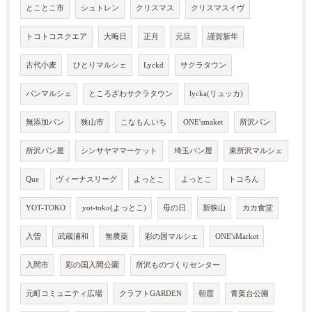
とことこ市
シュトレン
クリスマス
クリスマスイヴ
トコトコスクエア
大晦日
正月
元旦
謹賀新年
古代小麦
ひとりマルシェ
Lyckd
サクラタウン
パンマルシェ
ところざわサクラタウン
lycka(リュッカ)
無添加パン
狭山市
こなもんいち
ONE'smaket
所沢パン
所沢パン屋
シンサヤママーケット
埼玉パン屋
東所沢マルシェ
Que
ヴィーナスリーグ
よっとこ
よっとこ
トコろん
YOT-TOKO
yot-toko(よっとこ)
母の日
新狭山
カカ食堂
入曽
武蔵浦和
無農薬
彩の国マルシェ
ONE'sMarket
入間市
彩の国入間公園
所沢ものづくりセンター
元町コミュニティ広場
クラフトGARDEN
朝霞
青葉台公園