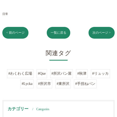
日常
< 前のページ
一覧に戻る
次のページ >
関連タグ
#わくわく広場
#Que
#所沢パン屋
#秋津
#リュッカ
#Lycka
#所沢市
#東所沢
#手捏ねパン
カテゴリー
Categories