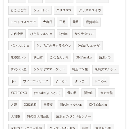
とことこ市
シュトレン
クリスマス
クリスマスイヴ
トコトコスクエア
大晦日
正月
元旦
謹賀新年
古代小麦
ひとりマルシェ
Lyckd
サクラタウン
パンマルシェ
ところざわサクラタウン
lycka(リュッカ)
無添加パン
狭山市
こなもんいち
ONE'smaket
所沢パン
所沢パン屋
シンサヤママーケット
埼玉パン屋
東所沢マルシェ
Que
ヴィーナスリーグ
よっとこ
よっとこ
トコろん
YOT-TOKO
yot-toko(よっとこ)
母の日
新狭山
カカ食堂
入曽
武蔵浦和
無農薬
彩の国マルシェ
ONE'sMarket
入間市
彩の国入間公園
所沢ものづくりセンター
元町コミュニティ広場
クラフトGARDEN
朝霞
青葉台公園