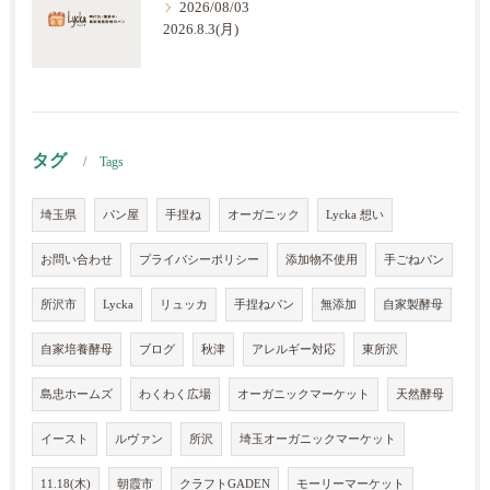
2026/08/03
2026.8.3(月)
タグ
Tags
埼玉県
パン屋
手捏ね
オーガニック
Lycka 想い
お問い合わせ
プライバシーポリシー
添加物不使用
手ごねパン
所沢市
Lycka
リュッカ
手捏ねパン
無添加
自家製酵母
自家培養酵母
ブログ
秋津
アレルギー対応
東所沢
島忠ホームズ
わくわく広場
オーガニックマーケット
天然酵母
イースト
ルヴァン
所沢
埼玉オーガニックマーケット
11.18(木)
朝霞市
クラフトGADEN
モーリーマーケット