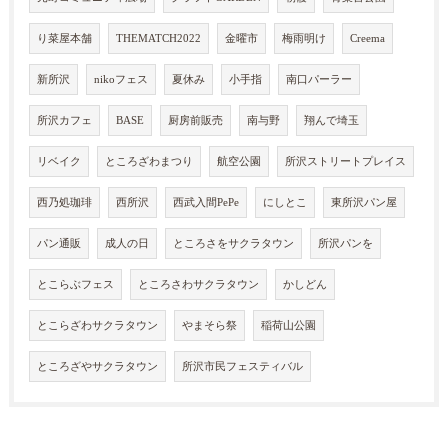
り菜屋本舗
THEMATCH2022
金曜市
梅雨明け
Creema
新所沢
nikoフェス
夏休み
小手指
南口パーラー
所沢カフェ
BASE
厨房前販売
南与野
翔んで埼玉
リベイク
ところざわまつり
航空公園
所沢ストリートプレイス
西乃処珈琲
西所沢
西武入間PePe
にしとこ
東所沢パン屋
パン通販
成人の日
ところさをサクラタウン
所沢パンを
とこらぶフェス
ところさわサクラタウン
かしどん
とこらざわサクラタウン
やまそら祭
稲荷山公園
ところざやサクラタウン
所沢市民フェスティバル