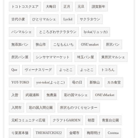
トコトコスクエア
大晦日
正月
元旦
謹賀新年
古代小麦
ひとりマルシェ
Lyckd
サクラタウン
パンマルシェ
ところざわサクラタウン
lycka(リュッカ)
無添加パン
狭山市
こなもんいち
ONE'smaket
所沢パン
所沢パン屋
シンサヤママーケット
埼玉パン屋
東所沢マルシェ
Que
ヴィーナスリーグ
よっとこ
よっとこ
トコろん
YOT-TOKO
yot-toko(よっとこ)
母の日
新狭山
カカ食堂
入曽
武蔵浦和
無農薬
彩の国マルシェ
ONE'sMarket
入間市
彩の国入間公園
所沢ものづくりセンター
元町コミュニティ広場
クラフトGARDEN
朝霞
青葉台公園
り菜屋本舗
THEMATCH2022
金曜市
梅雨明け
Creema