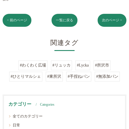
< 前のページ
一覧に戻る
次のページ >
関連タグ
#わくわく広場
#リュッカ
#Lycka
#所沢市
#ひとりマルシェ
#東所沢
#手捏ねパン
#無添加パン
カテゴリー
Categories
全てのカテゴリー
日常