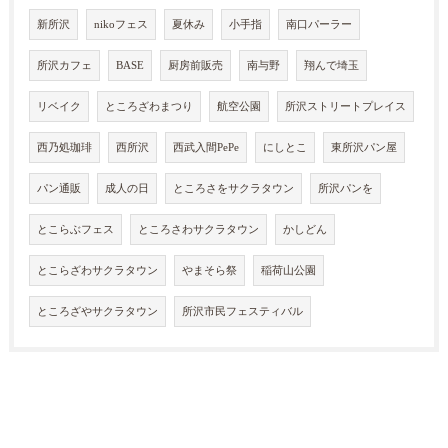
新所沢
nikoフェス
夏休み
小手指
南口パーラー
所沢カフェ
BASE
厨房前販売
南与野
翔んで埼玉
リベイク
ところざわまつり
航空公園
所沢ストリートプレイス
西乃処珈琲
西所沢
西武入間PePe
にしとこ
東所沢パン屋
パン通販
成人の日
ところさをサクラタウン
所沢パンを
とこらぶフェス
ところさわサクラタウン
かしどん
とこらざわサクラタウン
やまそら祭
稲荷山公園
ところざやサクラタウン
所沢市民フェスティバル