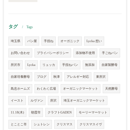
タグ
Tags
埼玉県
パン屋
手捏ね
オーガニック
Lycka 想い
お問い合わせ
プライバシーポリシー
添加物不使用
手ごねパン
所沢市
Lycka
リュッカ
手捏ねパン
無添加
自家製酵母
自家培養酵母
ブログ
秋津
アレルギー対応
東所沢
島忠ホームズ
わくわく広場
オーガニックマーケット
天然酵母
イースト
ルヴァン
所沢
埼玉オーガニックマーケット
11.18(木)
朝霞市
クラフトGADEN
モーリーマーケット
とことこ市
シュトレン
クリスマス
クリスマスイヴ