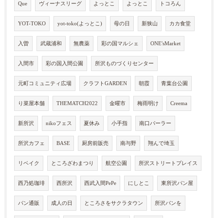
Que
ヴィーナスリーグ
よっとこ
よっとこ
トコろん
YOT-TOKO
yot-toko(よっとこ)
母の日
新狭山
カカ食堂
入曽
武蔵浦和
無農薬
彩の国マルシェ
ONE'sMarket
入間市
彩の国入間公園
所沢ものづくりセンター
元町コミュニティ広場
クラフトGARDEN
朝霞
青葉台公園
り菜屋本舗
THEMATCH2022
金曜市
梅雨明け
Creema
新所沢
nikoフェス
夏休み
小手指
南口パーラー
所沢カフェ
BASE
厨房前販売
南与野
翔んで埼玉
リベイク
ところざわまつり
航空公園
所沢ストリートプレイス
西乃処珈琲
西所沢
西武入間PePe
にしとこ
東所沢パン屋
パン通販
成人の日
ところさをサクラタウン
所沢パンを