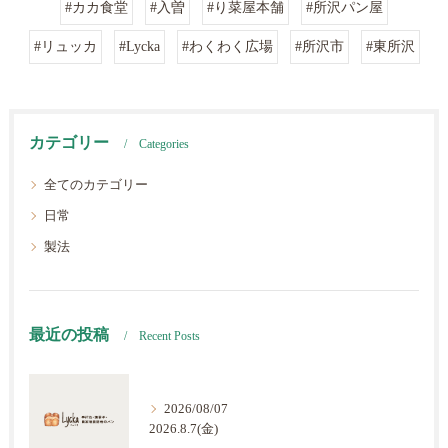
#カカ食堂
#入曽
#り菜屋本舗
#所沢パン屋
#リュッカ
#Lycka
#わくわく広場
#所沢市
#東所沢
カテゴリー
Categories
全てのカテゴリー
日常
製法
最近の投稿
Recent Posts
2026/08/07
2026.8.7(金)