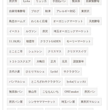
所沢市
Lycka
リュッカ
手捏ねパン
無添加
自家製酵母
自家培養酵母
ブログ
秋津
アレルギー対応
東所沢
島忠ホームズ
わくわく広場
オーガニックマーケット
天然酵母
イースト
ルヴァン
所沢
埼玉オーガニックマーケット
11.18(木)
朝霞市
クラフトGADEN
モーリーマーケット
とことこ市
シュトレン
クリスマス
クリスマスイヴ
トコトコスクエア
大晦日
正月
元旦
謹賀新年
古代小麦
ひとりマルシェ
Lyckd
サクラタウン
パンマルシェ
ところざわサクラタウン
lycka(リュッカ)
無添加パン
狭山市
こなもんいち
ONE'smaket
所沢パン
所沢パン屋
シンサヤママーケット
埼玉パン屋
東所沢マルシェ