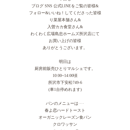
ブログ SNS 公式LINEをご覧の皆様&
フォロー&いいね！してくださった皆様
り菜屋本舗さん&
入曽カカ食堂さん&
わくわく広場島忠ホームズ所沢店にて
お買い上げの皆様
ありがとうございます。
明日は
厨房前販売ひとりマルシェです。
10:00~14:00頃
所沢市下安松749-6
(車1台停めれます)
パンのメニューは····
春よ恋ハードトースト
オーガニックレーズン食パン
クロワッサン