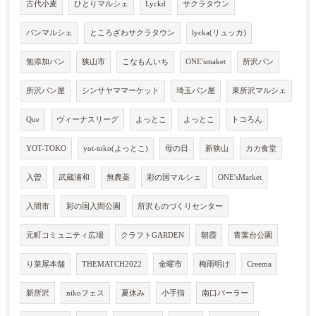
古代小麦
ひとりマルシェ
Lyckd
サクラタウン
パンマルシェ
ところざわサクラタウン
lycka(リュッカ)
無添加パン
狭山市
こなもんいち
ONE'smaket
所沢パン
所沢パン屋
シンサヤママーケット
埼玉パン屋
東所沢マルシェ
Que
ヴィーナスリーグ
よっとこ
よっとこ
トコろん
YOT-TOKO
yot-toko(よっとこ)
母の日
新狭山
カカ食堂
入曽
武蔵浦和
無農薬
彩の国マルシェ
ONE'sMarket
入間市
彩の国入間公園
所沢ものづくりセンター
元町コミュニティ広場
クラフトGARDEN
朝霞
青葉台公園
り菜屋本舗
THEMATCH2022
金曜市
梅雨明け
Creema
新所沢
nikoフェス
夏休み
小手指
南口パーラー