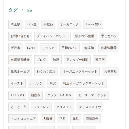
タグ
Tags
埼玉県
パン屋
手捏ね
オーガニック
Lycka 想い
お問い合わせ
プライバシーポリシー
添加物不使用
手ごねパン
所沢市
Lycka
リュッカ
手捏ねパン
無添加
自家製酵母
自家培養酵母
ブログ
秋津
アレルギー対応
東所沢
島忠ホームズ
わくわく広場
オーガニックマーケット
天然酵母
イースト
ルヴァン
所沢
埼玉オーガニックマーケット
11.18(木)
朝霞市
クラフトGADEN
モーリーマーケット
とことこ市
シュトレン
クリスマス
クリスマスイヴ
トコトコスクエア
大晦日
正月
元旦
謹賀新年