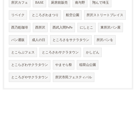
所沢カフェ
BASE
厨房前販売
南与野
翔んで埼玉
リベイク
ところざわまつり
航空公園
所沢ストリートプレイス
西乃処珈琲
西所沢
西武入間PePe
にしとこ
東所沢パン屋
パン通販
成人の日
ところさをサクラタウン
所沢パンを
とこらぶフェス
ところさわサクラタウン
かしどん
とこらざわサクラタウン
やまそら祭
稲荷山公園
ところざやサクラタウン
所沢市民フェスティバル